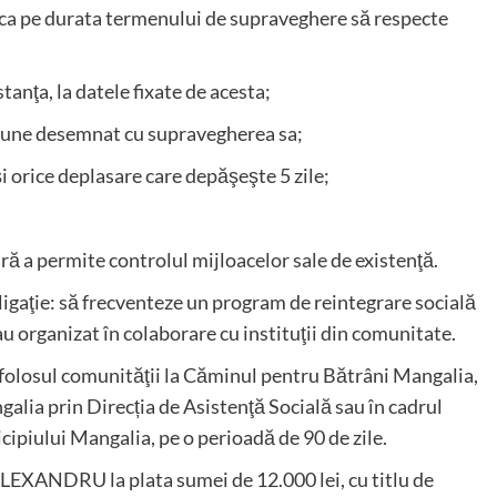
tul ca pe durata termenului de supraveghere să respecte
tanţa, la datele fixate de acesta;
aţiune desemnat cu supravegherea sa;
şi orice deplasare care depăşeşte 5 zile;
ă a permite controlul mijloacelor sale de existenţă.
gaţie: să frecventeze un program de reintegrare socială
u organizat în colaborare cu instituţii din comunitate.
folosul comunităţii la Căminul pentru Bătrâni Mangalia,
alia prin Direcția de Asistenţă Socială sau în cadrul
ipiului Mangalia, pe o perioadă de 90 de zile.
ANDRU la plata sumei de 12.000 lei, cu titlu de