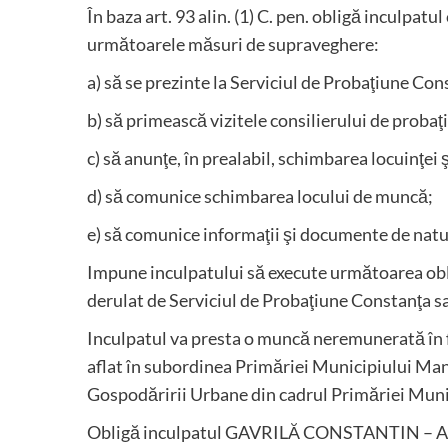
În baza art. 93 alin. (1) C. pen. obligă inculpa
următoarele măsuri de supraveghere:
a) să se prezinte la Serviciul de Probaţiune Cons
b) să primească vizitele consilierului de prob
c) să anunţe, în prealabil, schimbarea locuinţei 
d) să comunice schimbarea locului de muncă;
e) să comunice informaţii şi documente de natur
Impune inculpatului să execute următoarea obli
derulat de Serviciul de Probaţiune Constanţa sa
Inculpatul va presta o muncă neremunerată în 
aflat în subordinea Primăriei Municipiului Mang
Gospodăririi Urbane din cadrul Primăriei Munic
Obligă inculpatul GAVRILĂ CONSTANTIN – ALEX