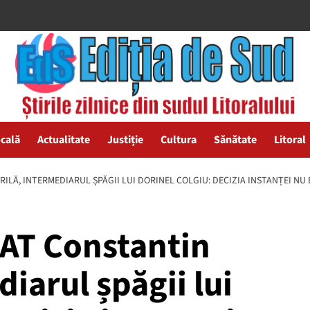
ocală
Actualitate
Justiție
Cultura
Sănătate
Litoral
LĂ, INTERMEDIARUL ȘPĂGII LUI DORINEL COLGIU: DECIZIA INSTANȚEI NU 
AT Constantin
iarul șpăgii lui