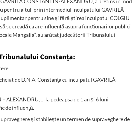
lpatul GAVRILĂ CONSTANTIN-ALEXANDRU, a pretins în mod
au pentru altul, prin intermediul inculpatului GAVRILĂ
imentar pentru sine și fără știrea inculpatul COLGIU
 se creadă ca are influență asupra funcționarilor publici
Locale Mangalia”, au arătat judecătorii Tribunalului
r Tribunalului Constanța:
tere
ncheiat de D.N.A. Constanţa cu inculpatul GAVRILĂ
ALEXANDRU, … la pedeapsa de 1 an și 6 luni
ic de influență.
supraveghere şi stabileşte un termen de supraveghere de