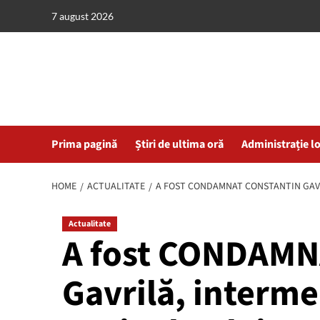
Skip
7 august 2026
to
content
Prima pagină
Știri de ultima oră
Administrație l
HOME
ACTUALITATE
A FOST CONDAMNAT CONSTANTIN GAVRI
Actualitate
A fost CONDAMN
Gavrilă, intermed