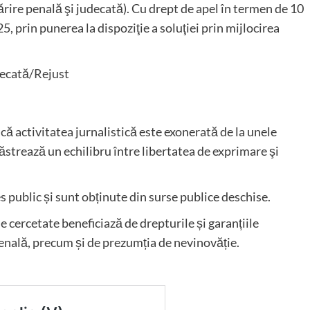
ărire penală şi judecată). Cu drept de apel în termen de 10
, prin punerea la dispoziţie a soluţiei prin mijlocirea
decată/
Rejust
că activitatea jurnalistică este exonerată de la unele
trează un echilibru între libertatea de exprimare şi
es public și sunt obținute din surse publice deschise.
 cercetate beneficiază de drepturile și garanțiile
nală, precum și de prezumția de nevinovăție.