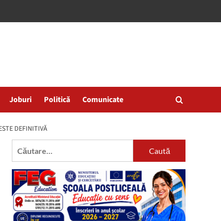
Joburi
Politică
Comunicate
ESTE DEFINITIVĂ
Caută
după: