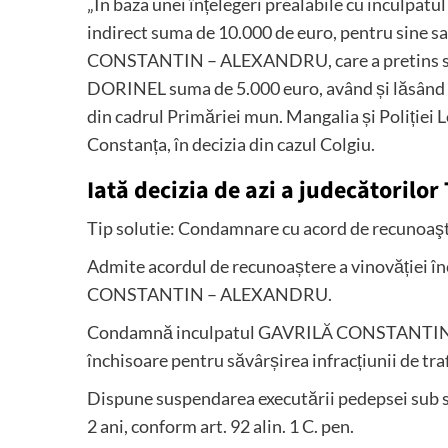
„În baza unei înțelegeri prealabile cu incu
indirect suma de 10.000 de euro, pentru sine s
CONSTANTIN – ALEXANDRU, care a pretins supl
DORINEL suma de 5.000 euro, având și lăsând să
din cadrul Primăriei mun. Mangalia și Poliției 
Constanța, în decizia din cazul Colgiu.
Iată decizia de azi a judecătorilo
Tip solutie: Condamnare cu acord de recunoaş
Admite acordul de recunoaștere a vinovăției î
CONSTANTIN – ALEXANDRU.
Condamnă inculpatul GAVRILĂ CONSTANTIN – 
închisoare pentru săvârșirea infracțiunii de traf
Dispune suspendarea executării pedepsei sub 
2 ani, conform art. 92 alin. 1 C. pen.