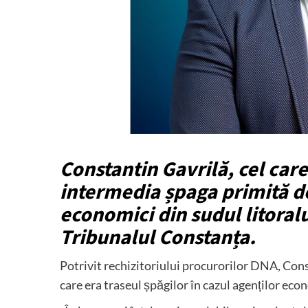
Constantin Gavrilă, cel care
intermedia șpaga primită de
economici din sudul litoralu
Tribunalul Constanța.
Potrivit rechizitoriului procurorilor DNA, Cons
care era traseul șpăgilor în cazul agenților eco