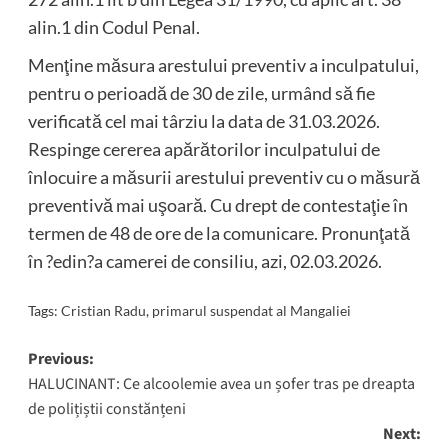
alin.1 din Codul Penal.
Menţine măsura arestului preventiv a inculpatului,
pentru o perioadă de 30 de zile, urmând să fie
verificată cel mai târziu la data de 31.03.2026.
Respinge cererea apărătorilor inculpatului de
înlocuire a măsurii arestului preventiv cu o măsură
preventivă mai uşoară. Cu drept de contestaţie în
termen de 48 de ore de la comunicare. Pronunţată
în ?edin?a camerei de consiliu, azi, 02.03.2026.
Tags:
Cristian Radu
,
primarul suspendat al Mangaliei
Post
Previous:
HALUCINANT: Ce alcoolemie avea un șofer tras pe dreapta
navigation
de polițiștii constănțeni
Next: