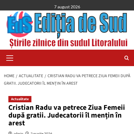
Skip
7 august 2026
to
content
Primary
Menu
HOME
ACTUALITATE
CRISTIAN RADU VA PETRECE ZIUA FEMEII DUPĂ
GRATII. JUDECATORII ÎL MENȚIN ÎN AREST
Actualitate
Cristian Radu va petrece Ziua Femeii
după gratii. Judecatorii îl mențin în
arest
admin
2 martie 2026