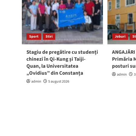
Sport
Stiri
Joburi
St
Stagiu de pregătire cu studenți
ANGAJĂRI 
chinezi în Qi-Kung și Taiji-
Primăria M
Quan, la Universitatea
posturi su
„Ovidius” din Constanța
admin
3
admin
5 august 2026