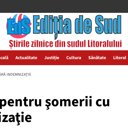
ocală
Actualitate
Justiție
Cultura
Sănătate
Litoral
ĂRĂ INDEMNIZAŢIE
 pentru şomerii cu
zaţie