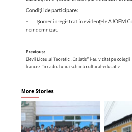
Condiţii de participare:
– Şomer înregistrat în evidenţele AJOFM Con
neindemnizat.
Post
Previous:
Elevii Liceului Teoretic „Callatis” i-au vizitat pe colegii
navigation
francezi în cadrul unui schimb cultural-educativ
More Stories