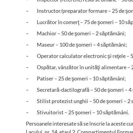
– Instructor/preparator formare – 25 de şom
– Lucrător în comerţ – 75 de şomeri – 10 să
– Machior – 50 de şomeri – 2 săptămâni;
– Maseur – 100 de şomeri – 4 săptămâni;
– Operator calculator electronic şi reţele – 
– Ospătar, vânzător în unităţi alimentare – 
– Patiser – 25 de şomeri – 10 săptămâni;
– Secretară-dactilografă – 50 de şomeri – 4
– Stilist protezist unghii – 50 de şomeri – 2
– Stivuitorist – 25 şomeri – 10 săptămâni.
Persoanele interesate să se înscrie la aceste c
Lacului, nr. 14, etaul 2, Compartimentul Forma