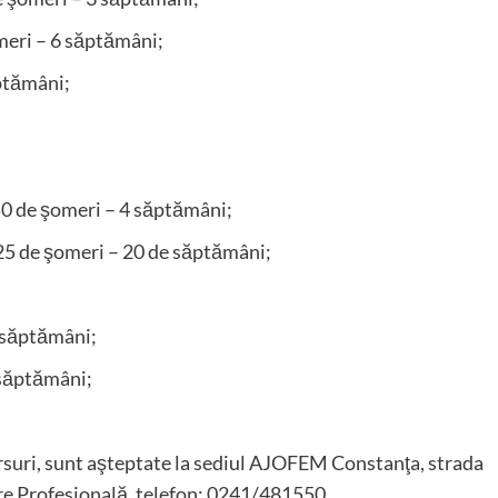
eri – 6 săptămâni;
ptămâni;
50 de şomeri – 4 săptămâni;
25 de şomeri – 20 de săptămâni;
 săptămâni;
 săptămâni;
ursuri, sunt aşteptate la sediul AJOFEM Constanţa, strada
re Profesională, telefon: 0241/481550.