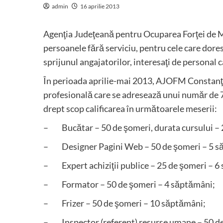
admin
16 aprilie 2013
Agenţia Judeţeană pentru Ocuparea Forţei de M
persoanele fără serviciu, pentru cele care dore
sprijunul angajatorilor, interesaţi de personal ca
În perioada aprilie-mai 2013, AJOFM Constanţa
profesională care se adresează unui număr de 7
drept scop calificarea în următoarele meserii:
– Bucătar – 50 de şomeri, durata cursului – 
– Designer Pagini Web – 50 de şomeri – 5 s
– Expert achiziţii publice – 25 de şomeri – 6
– Formator – 50 de şomeri – 4 săptămâni;
– Frizer – 50 de şomeri – 10 săptămâni;
– Inspector (referent) resurse umane – 50 de