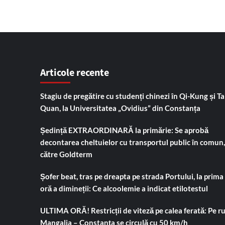
Articole recente
Stagiu de pregătire cu studenți chinezi în Qi-Kung și Tai
Quan, la Universitatea „Ovidius” din Constanța
Ședință EXTRAORDINARĂ la primărie: Se aprobă
decontarea cheltuielor cu transportul public în comun,
către Goldterm
Șofer beat, tras pe dreapta pe strada Portului, la prima
oră a dimineții: Ce alcoolemie a indicat etilotestul
ULTIMA ORĂ! Restricții de viteză pe calea ferată: Pe r
Mangalia – Constanța se circulă cu 50 km/h