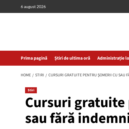
Skip
6 august 2026
to
content
Prima pagină
Știri de ultima oră
Administrație l
HOME
STIRI
CURSURI GRATUITE PENTRU ŞOMERII CU SAU F
Stiri
Cursuri gratuite
sau fără indemni