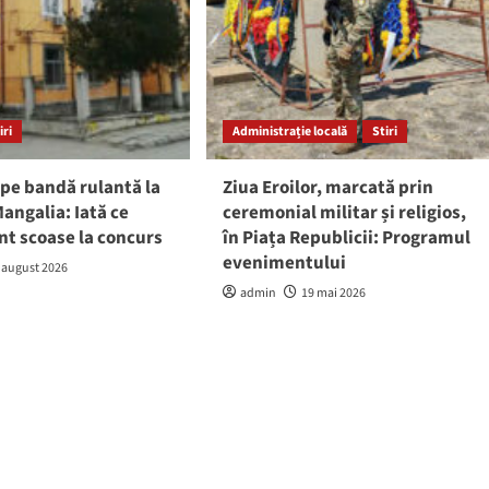
iri
Administrație locală
Stiri
pe bandă rulantă la
Ziua Eroilor, marcată prin
angalia: Iată ce
ceremonial militar și religios,
nt scoase la concurs
în Piața Republicii: Programul
evenimentului
 august 2026
admin
19 mai 2026