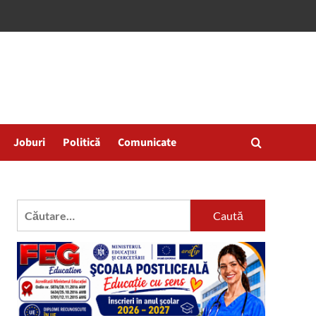
Joburi
Politică
Comunicate
Caută
după: