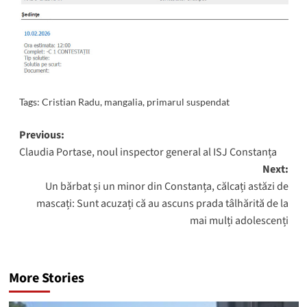
Tags:
Cristian Radu
,
mangalia
,
primarul suspendat
Post
Previous:
Claudia Portase, noul inspector general al ISJ Constanța
navigation
Next:
Un bărbat și un minor din Constanța, călcați astăzi de
mascați: Sunt acuzați că au ascuns prada tâlhărită de la
mai mulți adolescenți
More Stories