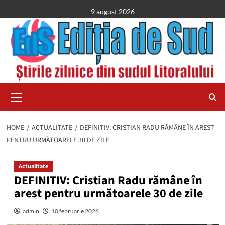
Skip
9 august 2026
to
content
Primary
Menu
HOME
ACTUALITATE
DEFINITIV: CRISTIAN RADU RĂMÂNE ÎN AREST
PENTRU URMĂTOARELE 30 DE ZILE
Actualitate
DEFINITIV: Cristian Radu rămâne în
arest pentru următoarele 30 de zile
admin
10 februarie 2026