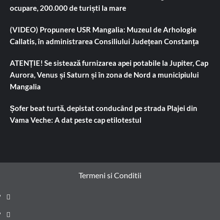
ocupare, 200.000 de turiști la mare
(VIDEO) Propunere USR Mangalia: Muzeul de Arhologie
Callatis, în administrarea Consiliului Județean Constanța
ATENȚIE! Se sistează furnizarea apei potabile la Jupiter, Cap
Aurora, Venus și Saturn și în zona de Nord a municipiului
Mangalia
Șofer beat turtă, depistat conducând pe strada Plajei din
Vama Veche: A dat peste cap etilotestul
Termeni si Conditii
Prima
pagină
Știri