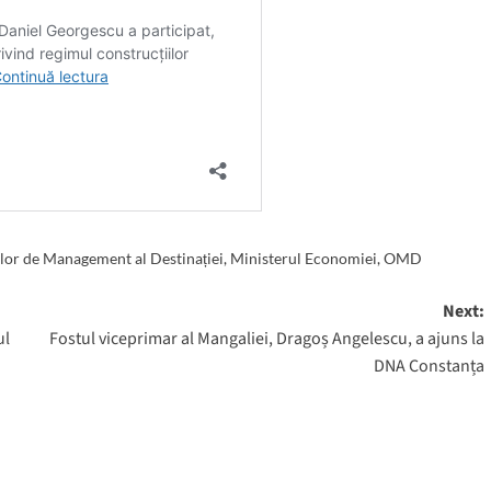
ilor de Management al Destinației
,
Ministerul Economiei
,
OMD
Next:
ul
Fostul viceprimar al Mangaliei, Dragoș Angelescu, a ajuns la
DNA Constanța