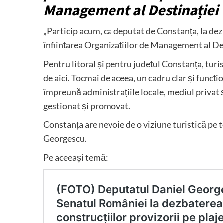
Management al Destinației
„Particip acum, ca deputat de Constanța, la de
înființarea Organizațiilor de Management al D
Pentru litoral și pentru județul Constanța, turi
de aici. Tocmai de aceea, un cadru clar și func
împreună administrațiile locale, mediul privat ș
gestionat și promovat.
Constanța are nevoie de o viziune turistică pe 
Georgescu.
Pe aceeași temă: