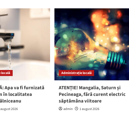
 locală
Administrație locală
: Apa va fi furnizată
ATENȚIE! Mangalia, Saturn și
 în localitatea
Pecineaga, fără curent electric
gălniceanu
săptămâna viitoare
 august 2026
admin
1 august 2026