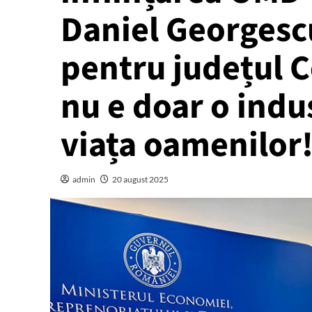
Daniel Georgescu
pentru județul C
nu e doar o indus
viața oamenilor
admin
20 august 2025