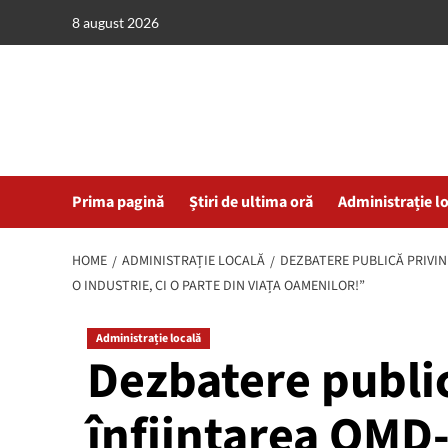
Skip
8 august 2026
to
content
Prima pagină
Știri de ultima oră
Administrație l
HOME
ADMINISTRAȚIE LOCALĂ
DEZBATERE PUBLICĂ PRIVIN
O INDUSTRIE, CI O PARTE DIN VIAȚA OAMENILOR!”
Administrație locală
Dezbatere publi
înființarea OMD-