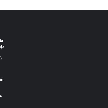
ie
nța
,
din
ac