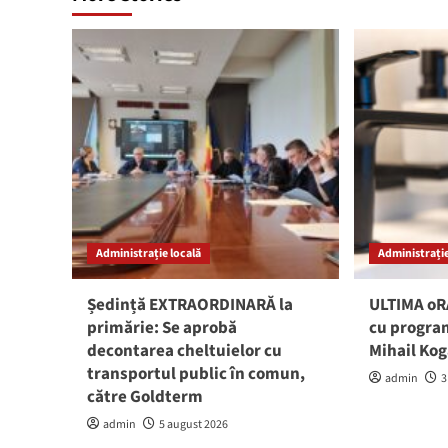
Administrație locală
Administrație
Ședință EXTRAORDINARĂ la
ULTIMA oRĂ
primărie: Se aprobă
cu program
decontarea cheltuielor cu
Mihail Ko
transportul public în comun,
admin
3
către Goldterm
admin
5 august 2026