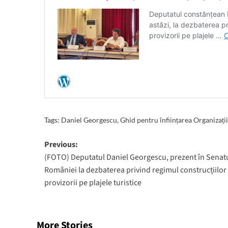
Tags:
Daniel Georgescu
,
Ghid pentru înființarea Organizați
Post
Previous:
(FOTO) Deputatul Daniel Georgescu, prezent în Senat
navigation
României la dezbaterea privind regimul construcțiilor
provizorii pe plajele turistice
More Stories