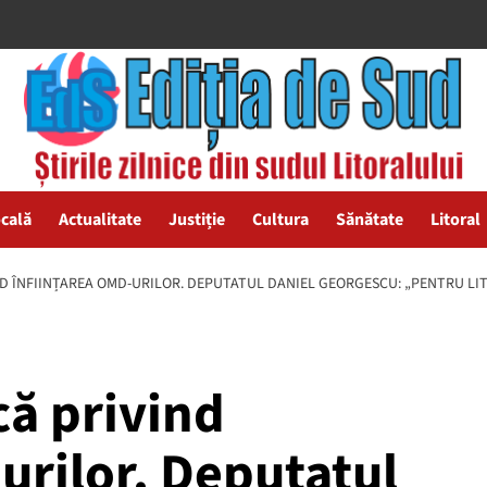
ocală
Actualitate
Justiție
Cultura
Sănătate
Litoral
D ÎNFIINȚAREA OMD-URILOR. DEPUTATUL DANIEL GEORGESCU: „PENTRU LI
că privind
urilor. Deputatul