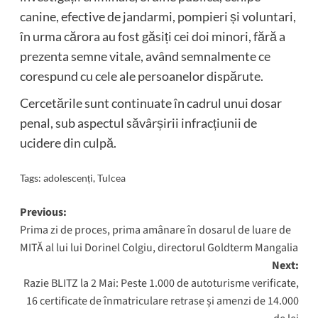
canine, efective de jandarmi, pompieri și voluntari,
în urma cărora au fost găsiți cei doi minori, fără a
prezenta semne vitale, având semnalmente ce
corespund cu cele ale persoanelor dispărute.
Cercetările sunt continuate în cadrul unui dosar
penal, sub aspectul săvârșirii infracțiunii de
ucidere din culpă.
Tags:
adolescenți
,
Tulcea
Post
Previous:
Prima zi de proces, prima amânare în dosarul de luare de
navigation
MITĂ al lui lui Dorinel Colgiu, directorul Goldterm Mangalia
Next:
Razie BLITZ la 2 Mai: Peste 1.000 de autoturisme verificate,
16 certificate de înmatriculare retrase și amenzi de 14.000