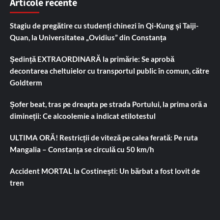
Articole recente
Stagiu de pregătire cu studenți chinezi în Qi-Kung și Taiji-
Quan, la Universitatea „Ovidius” din Constanța
Ședință EXTRAORDINARĂ la primărie: Se aprobă
decontarea cheltuielor cu transportul public în comun, către
Goldterm
Șofer beat, tras pe dreapta pe strada Portului, la prima oră a
dimineții: Ce alcoolemie a indicat etilotestul
ULTIMA ORĂ! Restricții de viteză pe calea ferată: Pe ruta
Mangalia – Constanța se circulă cu 50 km/h
Accident MORTAL la Costinești: Un bărbat a fost lovit de
tren