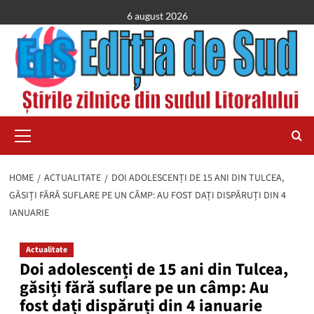
Skip
6 august 2026
to
content
Primary
Menu
HOME
ACTUALITATE
DOI ADOLESCENȚI DE 15 ANI DIN TULCEA,
GĂSIȚI FĂRĂ SUFLARE PE UN CÂMP: AU FOST DAȚI DISPĂRUȚI DIN 4
IANUARIE
Actualitate
Doi adolescenți de 15 ani din Tulcea,
găsiți fără suflare pe un câmp: Au
fost dați dispăruți din 4 ianuarie