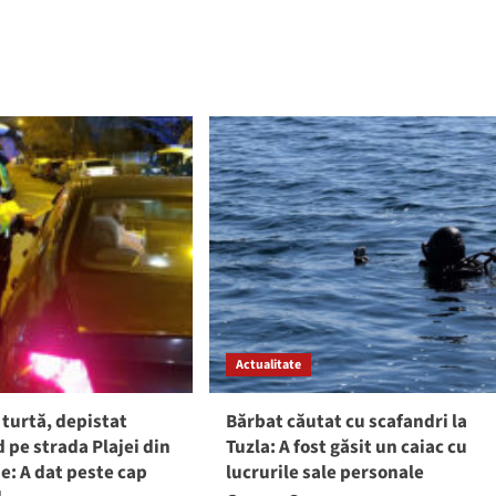
Actualitate
 turtă, depistat
Bărbat căutat cu scafandri la
pe strada Plajei din
Tuzla: A fost găsit un caiac cu
e: A dat peste cap
lucrurile sale personale