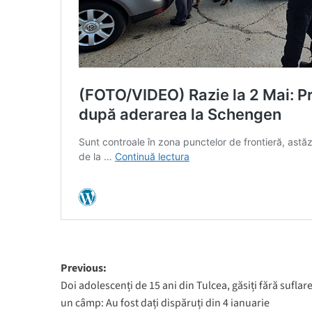
Post
Previous:
Doi adolescenți de 15 ani din Tulcea, găsiți fără suflar
navigation
un câmp: Au fost dați dispăruți din 4 ianuarie