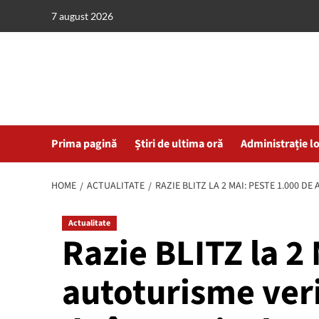
Skip
7 august 2026
to
content
Prima pagină
Știri de ultima oră
Administrație l
HOME
ACTUALITATE
RAZIE BLITZ LA 2 MAI: PESTE 1.000 D
Actualitate
Razie BLITZ la 2
autoturisme verif