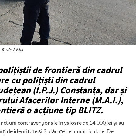
Razie 2 Mai
olițiștii de frontieră din cadrul
re cu polițiști din cadrul
udețean (I.P.J.) Constanța, dar și
rului Afacerilor Interne (M.A.I.),
ntieră o acțiune tip BLITZ.
ancțiuni contravenționale în valoare de 14.000 lei și au
ărți de identitate și 3 plăcuțe de înmatriculare. De