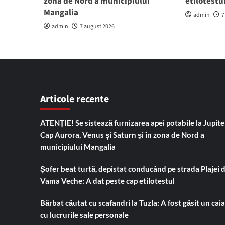
zona de Nord a municipiului
etilotestu
Mangalia
admin
7
admin
7 august 2026
Articole recente
ATENȚIE! Se sistează furnizarea apei potabile la Jupiter
Cap Aurora, Venus și Saturn și în zona de Nord a
municipiului Mangalia
Șofer beat turtă, depistat conducând pe strada Plajei 
Vama Veche: A dat peste cap etilotestul
Bărbat căutat cu scafandri la Tuzla: A fost găsit un cai
cu lucrurile sale personale