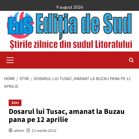
Skip
9 august 2026
to
content
Primary
Menu
HOME
STIRI
DOSARUL LUI TUSAC, AMANAT LA BUZAU PANA PE 12
APRILIE
Stiri
Dosarul lui Tusac, amanat la Buzau
pana pe 12 aprilie
admin
21 martie 2012