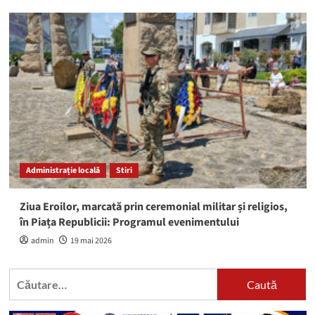
Administrație locală
Stiri
Ziua Eroilor, marcată prin ceremonial militar și religios,
în Piața Republicii: Programul evenimentului
admin
19 mai 2026
Caută
după: