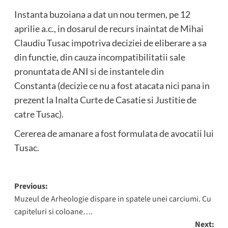
Instanta buzoiana a dat un nou termen, pe 12
aprilie a.c., in dosarul de recurs inaintat de Mihai
Claudiu Tusac impotriva deciziei de eliberare a sa
din functie, din cauza incompatibilitatii sale
pronuntata de ANI si de instantele din
Constanta (decizie ce nu a fost atacata nici pana in
prezent la Inalta Curte de Casatie si Justitie de
catre Tusac).
Cererea de amanare a fost formulata de avocatii lui
Tusac.
Post
Previous:
Muzeul de Arheologie dispare in spatele unei carciumi. Cu
navigation
capiteluri si coloane….
Next: