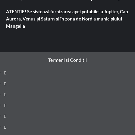
ATENȚIE! Se sistează furnizarea apei potabile la Jupiter, Cap
Aurora, Venus și Saturn și în zona de Nord a municipiului
Mangalia
Termeni si Conditii
Prima
pagină
Știri
de
Administrație
ultima
locală
Actualitate
oră
Justiție
Cultura