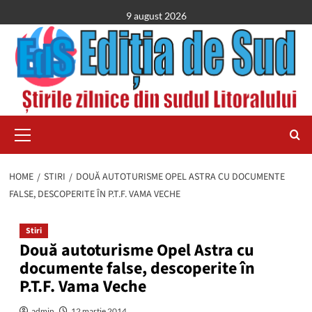
Skip
9 august 2026
to
content
Primary
Menu
HOME
STIRI
DOUĂ AUTOTURISME OPEL ASTRA CU DOCUMENTE
FALSE, DESCOPERITE ÎN P.T.F. VAMA VECHE
Stiri
Două autoturisme Opel Astra cu
documente false, descoperite în
P.T.F. Vama Veche
admin
12 martie 2014