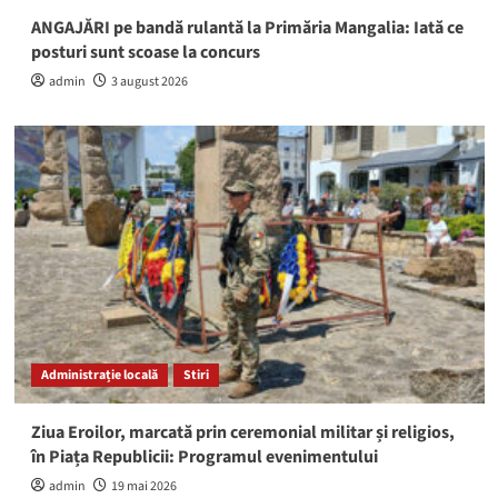
ANGAJĂRI pe bandă rulantă la Primăria Mangalia: Iată ce
posturi sunt scoase la concurs
admin
3 august 2026
Administrație locală
Stiri
Ziua Eroilor, marcată prin ceremonial militar și religios,
în Piața Republicii: Programul evenimentului
admin
19 mai 2026