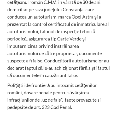
cetăţeanul român C.M.V., în vârstă de 30 de ani,
domiciliat pe raza judeţului Constanţa, care
conducea un autoturism, marca Opel Astra şi a
prezentat la control certificatul de înmatriculare al
autoturismului, talonul de inspecţie tehnică
periodică, asigurarea tip Carte Verde şi
împuternicirea privind înstrăinarea
autoturismului de către proprietar, documente
suspecte a fi false. Conducătorii autoturismelor au
declarat faptul că le-au achiziţionat fără a şti faptul
că documentele în cauză sunt false.
Poliţiştii de frontieră au întocmit cetăţenilor
români, dosare penale pentru săvârşirea
infracţiunilor de „uz de fals”, fapte prevazute si
pedepsite de art. 323 Cod Penal.