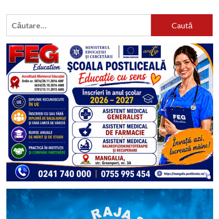
Caută
după: