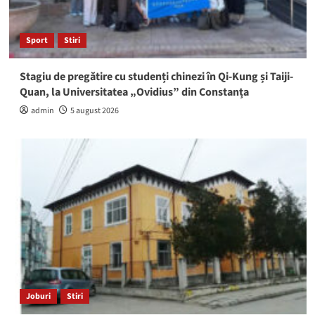
Sport
Stiri
Stagiu de pregătire cu studenți chinezi în Qi-Kung și Taiji-
Quan, la Universitatea „Ovidius” din Constanța
admin
5 august 2026
Joburi
Stiri