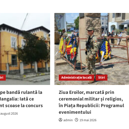
iri
Administrație locală
Stiri
pe bandă rulantă la
Ziua Eroilor, marcată prin
angalia: Iată ce
ceremonial militar și religios,
nt scoase la concurs
în Piața Republicii: Programul
evenimentului
 august 2026
admin
19 mai 2026