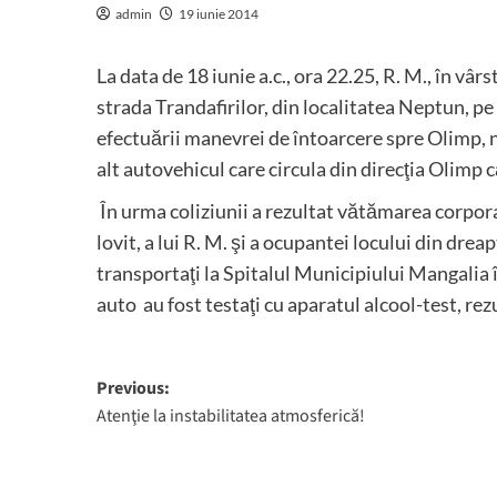
admin
19 iunie 2014
La data de 18 iunie a.c., ora 22.25, R. M., în vâ
strada Trandafirilor, din localitatea Neptun, p
efectuării manevrei de întoarcere spre Olimp, n
alt autovehicul care circula din direcţia Olimp 
În urma coliziunii a rezultat vătămarea corpor
lovit, a lui R. M. şi a ocupantei locului din dre
transportaţi la Spitalul Municipiului Mangalia 
auto au fost testaţi cu aparatul alcool-test, rez
Post
Previous:
Atenţie la instabilitatea atmosferică!
navigation