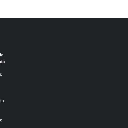
ie
nța
,
din
ac