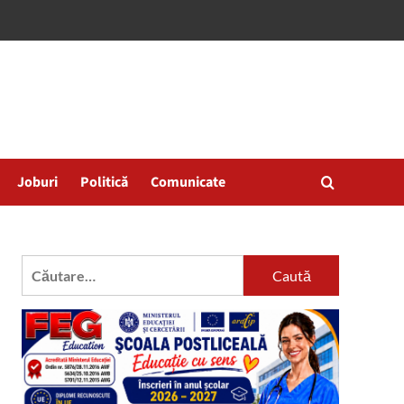
Joburi
Politică
Comunicate
Caută
după: