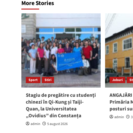
More Stories
Sport
Stiri
Joburi
St
Stagiu de pregătire cu studenți
ANGAJĂRI 
chinezi în Qi-Kung și Taiji-
Primăria M
Quan, la Universitatea
posturi su
„Ovidius” din Constanța
admin
3
admin
5 august 2026