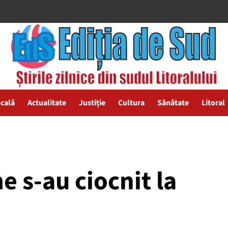
ocală
Actualitate
Justiție
Cultura
Sănătate
Litoral
 s-au ciocnit la