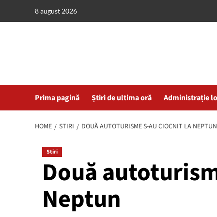
Skip
8 august 2026
to
content
Prima pagină
Știri de ultima oră
Administrație l
HOME
STIRI
DOUĂ AUTOTURISME S-AU CIOCNIT LA NEPTUN
Stiri
Două autoturisme
Neptun