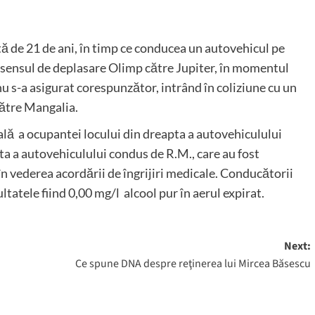
rstă de 21 de ani, în timp ce conducea un autovehicul pe
e sensul de deplasare Olimp către Jupiter, în momentul
u s-a asigurat corespunzător, intrând în coliziune cu un
către Mangalia.
ală a ocupantei locului din dreapta a autovehiculului
apta a autovehiculului condus de R.M., care au fost
în vederea acordării de îngrijiri medicale. Conducătorii
ultatele fiind 0,00 mg/l alcool pur în aerul expirat.
Next:
Ce spune DNA despre reţinerea lui Mircea Băsescu