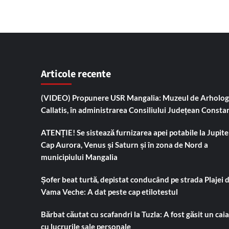
Articole recente
(VIDEO) Propunere USR Mangalia: Muzeul de Arholog
Callatis, în administrarea Consiliului Județean Consta
ATENȚIE! Se sistează furnizarea apei potabile la Jupiter
Cap Aurora, Venus și Saturn și în zona de Nord a
municipiului Mangalia
Șofer beat turtă, depistat conducând pe strada Plajei 
Vama Veche: A dat peste cap etilotestul
Bărbat căutat cu scafandri la Tuzla: A fost găsit un cai
cu lucrurile sale personale