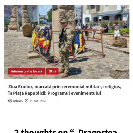
Administrație locală
Stiri
Ziua Eroilor, marcată prin ceremonial militar și religios,
în Piața Republicii: Programul evenimentului
admin
19 mai 2026
2 thoughts on “
„Dragostea