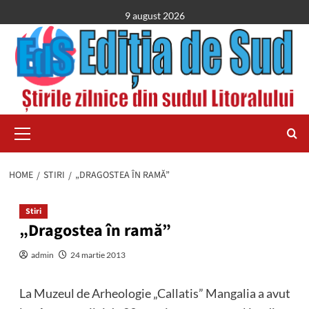
Skip
9 august 2026
to
content
Primary
Menu
HOME
STIRI
„DRAGOSTEA ÎN RAMĂ”
Stiri
„Dragostea în ramă”
admin
24 martie 2013
La Muzeul de Arheologie „Callatis” Mangalia a avut