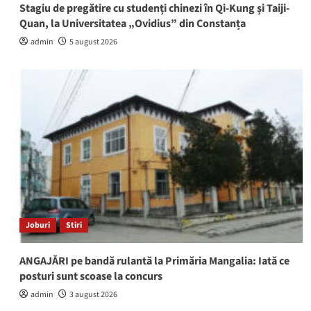
Stagiu de pregătire cu studenți chinezi în Qi-Kung și Taiji-
Quan, la Universitatea „Ovidius” din Constanța
admin
5 august 2026
Joburi
Stiri
ANGAJĂRI pe bandă rulantă la Primăria Mangalia: Iată ce
posturi sunt scoase la concurs
admin
3 august 2026