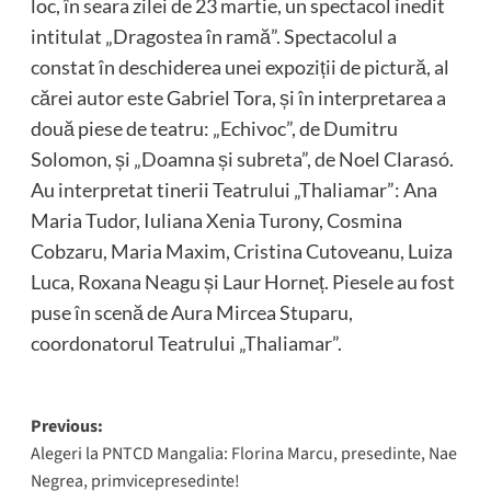
loc, în seara zilei de 23 martie, un spectacol inedit
intitulat „Dragostea în ramă”. Spectacolul a
constat în deschiderea unei expoziții de pictură, al
cărei autor este Gabriel Tora, și în interpretarea a
două piese de teatru: „Echivoc”, de Dumitru
Solomon, și „Doamna și subreta”, de Noel Clarasó.
Au interpretat tinerii Teatrului „Thaliamar”: Ana
Maria Tudor, Iuliana Xenia Turony, Cosmina
Cobzaru, Maria Maxim, Cristina Cutoveanu, Luiza
Luca, Roxana Neagu și Laur Horneț. Piesele au fost
puse în scenă de Aura Mircea Stuparu,
coordonatorul Teatrului „Thaliamar”.
Post
Previous:
Alegeri la PNTCD Mangalia: Florina Marcu, presedinte, Nae
navigation
Negrea, primvicepresedinte!