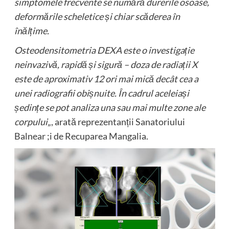
simptomele frecvente se numără durerile osoase,
deformările scheletice și chiar scăderea în
înălțime.
Osteodensitometria DEXA este o investigație
neinvazivă, rapidă și sigură – doza de radiații X
este de aproximativ 12 ori mai mică decât cea a
unei radiografii obișnuite. În cadrul aceleiași
ședințe se pot analiza una sau mai multe zone ale
corpului
„, arată reprezentanții Sanatoriului
Balnear ;i de Recuparea Mangalia.