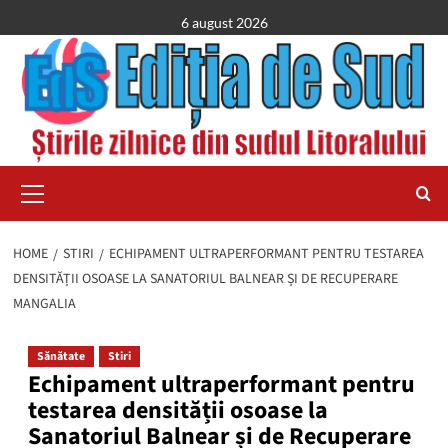
Skip
6 august 2026
to
content
Primary
Menu
HOME
STIRI
ECHIPAMENT ULTRAPERFORMANT PENTRU TESTAREA
DENSITĂȚII OSOASE LA SANATORIUL BALNEAR ȘI DE RECUPERARE
MANGALIA
Sănătate
Stiri
Echipament ultraperformant pentru
testarea densității osoase la
Sanatoriul Balnear și de Recuperare