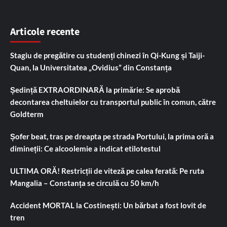
Articole recente
Stagiu de pregătire cu studenți chinezi în Qi-Kung și Taiji-
Quan, la Universitatea „Ovidius” din Constanța
Ședință EXTRAORDINARĂ la primărie: Se aprobă
decontarea cheltuielor cu transportul public în comun, către
Goldterm
Șofer beat, tras pe dreapta pe strada Portului, la prima oră a
dimineții: Ce alcoolemie a indicat etilotestul
ULTIMA ORĂ! Restricții de viteză pe calea ferată: Pe ruta
Mangalia – Constanța se circulă cu 50 km/h
Accident MORTAL la Costinești: Un bărbat a fost lovit de
tren