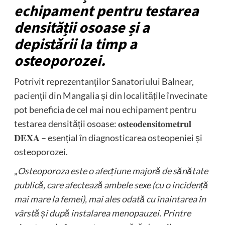
echipament pentru testarea
densității osoase și a
depistării la timp a
osteoporozei.
Potrivit reprezentanților Sanatoriului Balnear,
pacienții din Mangalia și din localitățile învecinate
pot beneficia de cel mai nou echipament pentru
testarea densității osoase: 𝐨𝐬𝐭𝐞𝐨𝐝𝐞𝐧𝐬𝐢𝐭𝐨𝐦𝐞𝐭𝐫𝐮𝐥
𝐃𝐄𝐗𝐀 – esențial în diagnosticarea osteopeniei și
osteoporozei.
„
Osteoporoza este o afecțiune majoră de sănătate
publică, care afectează ambele sexe (cu o incidență
mai mare la femei), mai ales odată cu înaintarea în
vârstă și după instalarea menopauzei. Printre