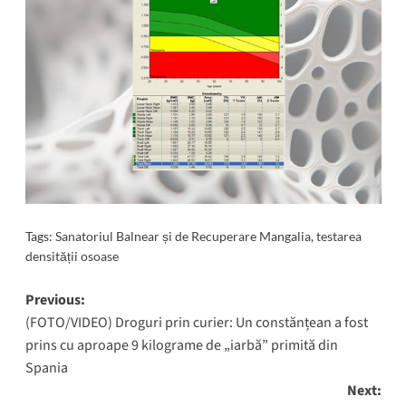
Tags:
Sanatoriul Balnear și de Recuperare Mangalia
,
testarea
densității osoase
Post
Previous:
(FOTO/VIDEO) Droguri prin curier: Un constănțean a fost
navigation
prins cu aproape 9 kilograme de „iarbă” primită din
Spania
Next: