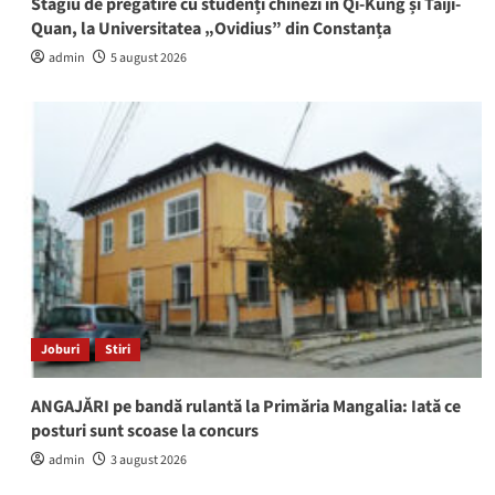
Stagiu de pregătire cu studenți chinezi în Qi-Kung și Taiji-
Quan, la Universitatea „Ovidius” din Constanța
admin
5 august 2026
Joburi
Stiri
ANGAJĂRI pe bandă rulantă la Primăria Mangalia: Iată ce
posturi sunt scoase la concurs
admin
3 august 2026