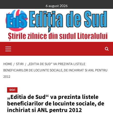
Skip
6 august 2026
to
content
Primary
Menu
HOME
STIRI
„EDITIA DE SUD“ VA PREZINTA LISTELE
BENEFICIARILOR DE LOCUINTE SOCIALE, DE INCHIRIAT SI ANL PENTRU
2012
Stiri
„Editia de Sud“ va prezinta listele
beneficiarilor de locuinte sociale, de
inchiriat si ANL pentru 2012