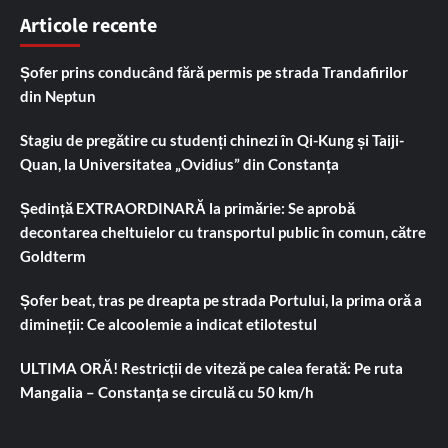
Articole recente
Șofer prins conducând fără permis pe strada Trandafirilor
din Neptun
Stagiu de pregătire cu studenți chinezi în Qi-Kung și Taiji-
Quan, la Universitatea „Ovidius” din Constanța
Ședință EXTRAORDINARĂ la primărie: Se aprobă
decontarea cheltuielor cu transportul public în comun, către
Goldterm
Șofer beat, tras pe dreapta pe strada Portului, la prima oră a
dimineții: Ce alcoolemie a indicat etilotestul
ULTIMA ORĂ! Restricții de viteză pe calea ferată: Pe ruta
Mangalia – Constanța se circulă cu 50 km/h