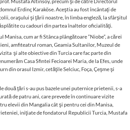
prof. Mustafa Altinsoy, precum şi de către Directorul
, domnul Erdinç Karaköse. Aceştia au fost încântaţi de
i, oraşului şi ţării noastre, în limba engleză, la sfârşitul
ăsplătite cu cadouri din partea înaltelor oficialităţi.
ul Manisa, cum ar fi Stânca plângătoare ”Niobe”, a cărei
tieni, amfiteatrul roman, Geamia Sultanilor, Muzeul de
zita şi alte obiective din Turcia care fac parte din
 enumerăm Casa Sfintei Fecioarei Maria, de la Efes, unde
 turn din orasul Izmir, cetăţile Selciuc, Foça, Çeşme şi
le două ţări s-au pus bazele unei puternice prietenii, s-a
urată de patru ani, care prevede în continuare vizite
tru elevii din Mangalia cât şi pentru cei din Manisa,
ieteniei, iniţiate de fondatorul Republicii Turcia, Mustafa