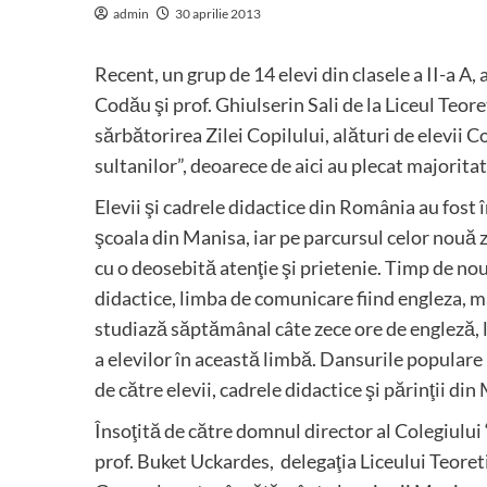
admin
30 aprilie 2013
Recent, un grup de 14 elevi din clasele a II-a A, a
Codău şi prof. Ghiulserin Sali de la Liceul Teoret
sărbătorirea Zilei Copilului, alături de elevii
sultanilor”, deoarece de aici au plecat majorita
Elevii şi cadrele didactice din România au fost 
şcoala din Manisa, iar pe parcursul celor nouă zil
cu o deosebită atenţie şi prietenie. Timp de nou
didactice, limba de comunicare fiind engleza, ma
studiază săptămânal câte zece ore de engleză, 
a elevilor în această limbă. Dansurile populare
de către elevii, cadrele didactice şi părinţii di
Însoţită de către domnul director al Colegiului
prof. Buket Uckardes, delegaţia Liceului Teoreti