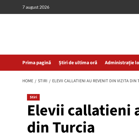
Skip
7 august 2026
to
content
Prima pagină
Știri de ultima oră
Administrație l
HOME
STIRI
ELEVII CALLATIENI AU REVENIT DIN VIZITA DIN
Stiri
Elevii callatieni 
din Turcia