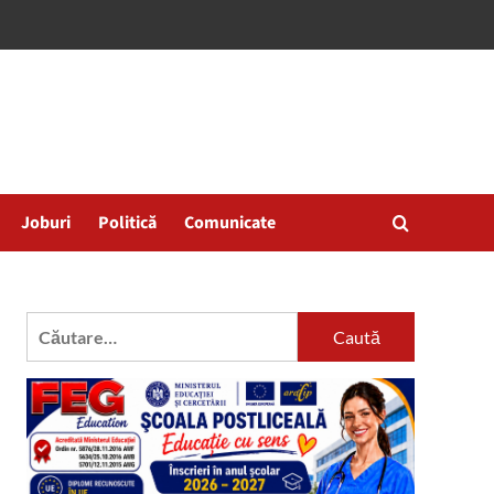
Joburi
Politică
Comunicate
Caută
după: