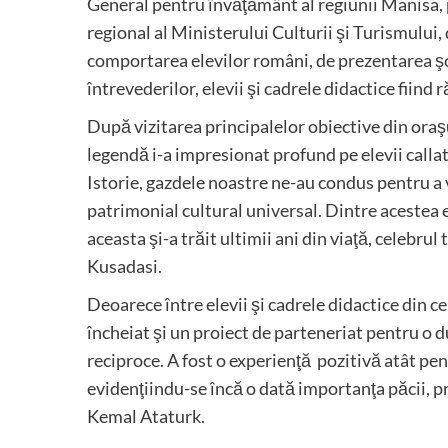
General pentru învăţământ al regiunii Manisa, 
regional al Ministerului Culturii şi Turismului
comportarea elevilor români, de prezentarea şcoli
întrevederilor, elevii şi cadrele didactice fiind r
După vizitarea principalelor obiective din oraş
legendă i-a impresionat profund pe elevii calla
Istorie, gazdele noastre ne-au condus pentru a vi
patrimonial cultural universal. Dintre acestea
aceasta şi-a trăit ultimii ani din viaţă, celebrul
Kusadasi.
Deoarece între elevii şi cadrele didactice din ce
încheiat şi un proiect de parteneriat pentru o d
reciproce. A fost o experienţă pozitivă atât pen
evidenţiindu-se încă o dată importanţa păcii, pr
Kemal Ataturk.