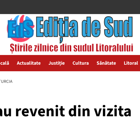
ocală
Actualitate
Justiție
Cultura
Sănătate
Litoral
 TURCIA
au revenit din vizita