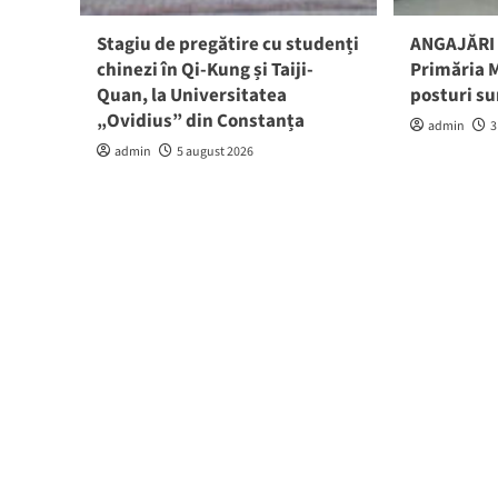
Stagiu de pregătire cu studenți
ANGAJĂRI 
chinezi în Qi-Kung și Taiji-
Primăria M
Quan, la Universitatea
posturi su
„Ovidius” din Constanța
admin
3
admin
5 august 2026