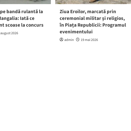
pe bandă rulantă la
Ziua Eroilor, marcată prin
angalia: Iată ce
ceremonial militar și religios,
nt scoase la concurs
în Piața Republicii: Programul
evenimentului
 august 2026
admin
19 mai 2026