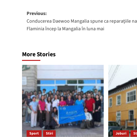
Post
Previous:
Conducerea Daewoo Mangalia spune ca reparaţiile na
navigation
Flaminia încep la Mangalia în luna mai
More Stories
Sport
Stiri
Joburi
St