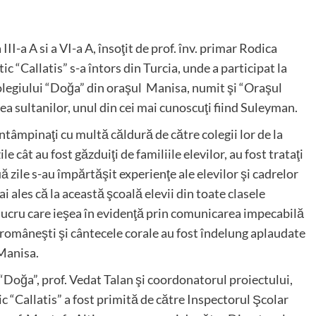
 III-a A si a VI-a A, însoţit de prof. înv. primar Rodica
ic “Callatis” s-a întors din Turcia, unde a participat la
 Colegiului “Doğa” din oraşul Manisa, numit şi “Oraşul
tea sultanilor, unul din cei mai cunoscuţi fiind Suleyman.
întâmpinaţi cu multă căldură de către colegii lor de la
e cât au fost găzduiţi de familiile elevilor, au fost trataţi
ă zile s-au împărtăşit experienţe ale elevilor şi cadrelor
i ales că la această şcoală elevii din toate clasele
lucru care ieşea în evidenţă prin comunicarea impecabilă
 româneşti şi cântecele corale au fost îndelung aplaudate
n Manisa.
 “Doğa”, prof. Vedat Talan şi coordonatorul proiectului,
c “Callatis” a fost primită de către Inspectorul Şcolar