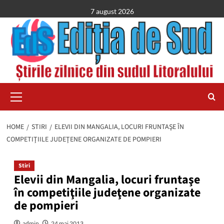
Skip
7 august 2026
to
content
Primary
Menu
HOME
STIRI
ELEVII DIN MANGALIA, LOCURI FRUNTAŞE ÎN
COMPETIŢIILE JUDEŢENE ORGANIZATE DE POMPIERI
Stiri
Elevii din Mangalia, locuri fruntaşe
în competiţiile judeţene organizate
de pompieri
admin
24 mai 2013