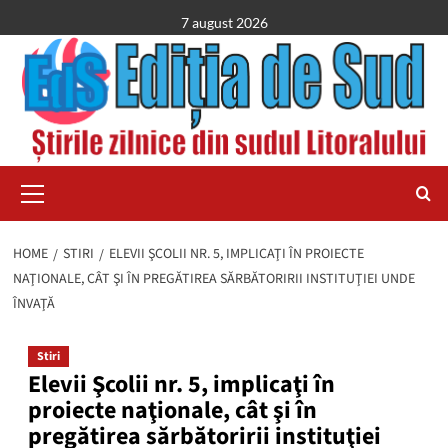
Skip
7 august 2026
to
content
Primary
Menu
HOME
STIRI
ELEVII ŞCOLII NR. 5, IMPLICAŢI ÎN PROIECTE
NAŢIONALE, CÂT ŞI ÎN PREGĂTIREA SĂRBĂTORIRII INSTITUŢIEI UNDE
ÎNVAŢĂ
Stiri
Elevii Şcolii nr. 5, implicaţi în
proiecte naţionale, cât şi în
pregătirea sărbătoririi instituţiei