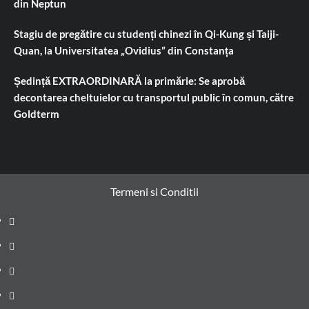
din Neptun
Stagiu de pregătire cu studenți chinezi în Qi-Kung și Taiji-
Quan, la Universitatea „Ovidius” din Constanța
Ședință EXTRAORDINARĂ la primărie: Se aprobă
decontarea cheltuielor cu transportul public în comun, către
Goldterm
Termeni si Conditii
Prima
pagină
Știri
de
Administrație
ultima
locală
Actualitate