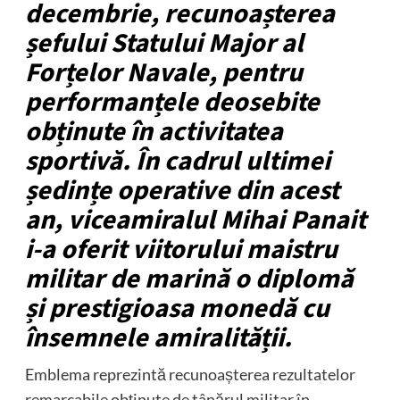
decembrie, recunoașterea
șefului Statului Major al
Forțelor Navale, pentru
performanțele deosebite
obținute în activitatea
sportivă. În cadrul ultimei
ședințe operative din acest
an, viceamiralul Mihai Panait
i-a oferit viitorului maistru
militar de marină o diplomă
și prestigioasa monedă cu
însemnele amiralității.
Emblema reprezintă recunoașterea rezultatelor
remarcabile obținute de tânărul militar în