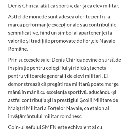
Denis Chirica, atât ca sportiv, dar și ca elev militar.
Astfel de monede sunt adesea oferite pentru a
marca performanțe excepționale sau contribuțiile
semnificative, fiind un simbol al apartenenței la
valorile și tradițiile promovate de Forțele Navale
Române.
Prin succesele sale, Denis Chirica devine o sursă de
inspirație pentru colegii lui și ridică ștacheta
pentru viitoarele generații de elevi militari. El
demonstrează că pregătirea militară poate merge
mână în mână cu excelența sportivă, aducându-și
astfel contribuția și la prestigiul Școlii Militare de
Maiștri Militari a Forțelor Navale, ca etalon al
învățământului militar românesc.
Coin-ul șefului SMFN este echivalent și cu