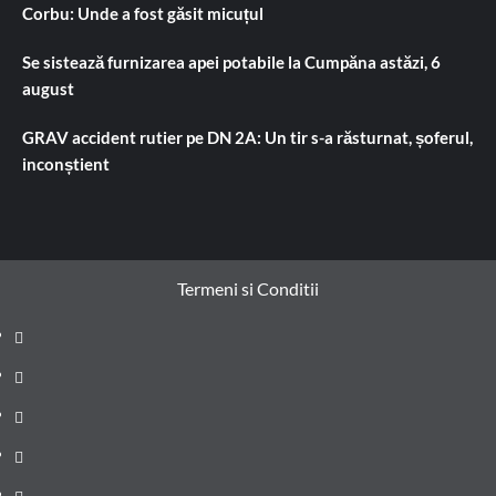
Corbu: Unde a fost găsit micuțul
Se sistează furnizarea apei potabile la Cumpăna astăzi, 6
august
GRAV accident rutier pe DN 2A: Un tir s-a răsturnat, șoferul,
inconștient
Termeni si Conditii
Prima
pagină
Știri
de
Administrație
ultima
locală
Actualitate
oră
Justiție