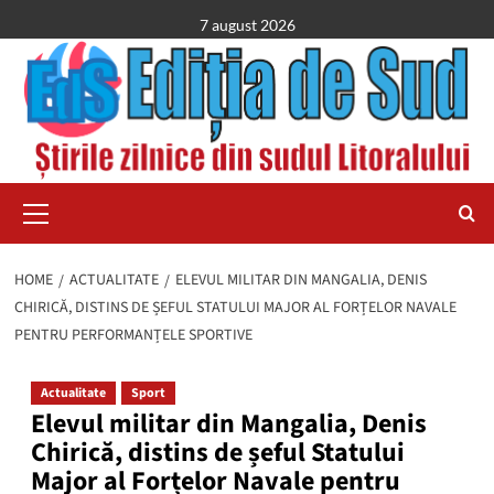
Skip
7 august 2026
to
content
Primary
Menu
HOME
ACTUALITATE
ELEVUL MILITAR DIN MANGALIA, DENIS
CHIRICĂ, DISTINS DE ȘEFUL STATULUI MAJOR AL FORȚELOR NAVALE
PENTRU PERFORMANȚELE SPORTIVE
Actualitate
Sport
Elevul militar din Mangalia, Denis
Chirică, distins de șeful Statului
Major al Forțelor Navale pentru