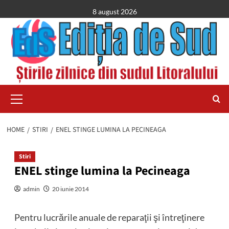
Skip
8 august 2026
to
content
Primary
Menu
HOME
STIRI
ENEL STINGE LUMINA LA PECINEAGA
Stiri
ENEL stinge lumina la Pecineaga
admin
20 iunie 2014
Pentru lucrările anuale de reparaţii şi întreţinere