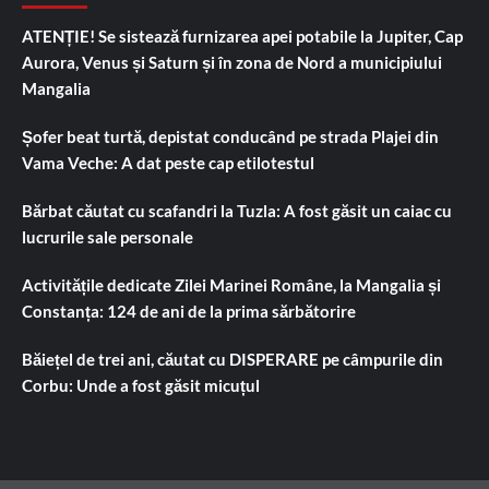
ATENȚIE! Se sistează furnizarea apei potabile la Jupiter, Cap
Aurora, Venus și Saturn și în zona de Nord a municipiului
Mangalia
Șofer beat turtă, depistat conducând pe strada Plajei din
Vama Veche: A dat peste cap etilotestul
Bărbat căutat cu scafandri la Tuzla: A fost găsit un caiac cu
lucrurile sale personale
Activitățile dedicate Zilei Marinei Române, la Mangalia și
Constanța: 124 de ani de la prima sărbătorire
Băiețel de trei ani, căutat cu DISPERARE pe câmpurile din
Corbu: Unde a fost găsit micuțul