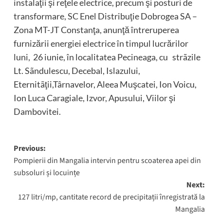
instalaţii şi reţele electrice, precum şi posturi de
transformare, SC Enel Distribuţie Dobrogea SA –
Zona MT-JT Constanţa, anunţă întreruperea
furnizării energiei electrice în timpul lucrărilor
luni, 26 iunie, în localitatea Pecineaga, cu strãzile
Lt. Sãndulescu, Decebal, Islazului,
Eternitãţii,Târnavelor, Aleea Muşcatei, Ion Voicu,
Ion Luca Caragiale, Izvor, Apusului, Viilor şi
Dambovitei.
Post
Previous:
Pompierii din Mangalia intervin pentru scoaterea apei din
navigation
subsoluri și locuințe
Next:
127 litri/mp, cantitate record de precipitații înregistrată la
Mangalia