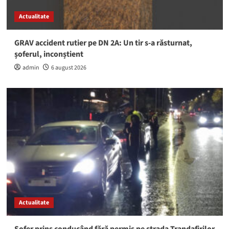
Actualitate
GRAV accident rutier pe DN 2A: Un tir s-a răsturnat,
șoferul, inconștient
admin
6 august 2026
Actualitate
Șofer prins conducând fără permis pe strada Trandafirilor