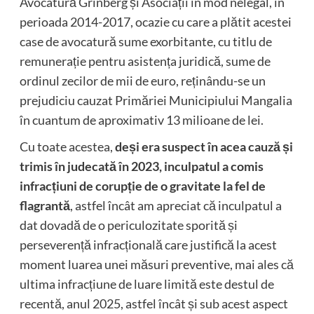
Avocatură Grinberg și Asociații în mod nelegal, în
perioada 2014-2017, ocazie cu care a plătit acestei
case de avocatură sume exorbitante, cu titlu de
remunerație pentru asistența juridică, sume de
ordinul zecilor de mii de euro, reținându-se un
prejudiciu cauzat Primăriei Municipiului Mangalia
în cuantum de aproximativ 13 milioane de lei.
Cu toate acestea,
deși era suspect în acea cauză și
trimis în judecată în 2023, inculpatul a comis
infracțiuni de corupție de o gravitate la fel de
flagrantă
, astfel încât am apreciat că inculpatul a
dat dovadă de o periculozitate sporită și
perseverență infracțională care justifică la acest
moment luarea unei măsuri preventive, mai ales că
ultima infracțiune de luare limită este destul de
recentă, anul 2025, astfel încât și sub acest aspect