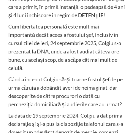
care a primit, în primă instanţă, o pedeapsă de 4 ani
şi 4 luni închisoare în regim de
DETENŢIE
!
Cum libertatea personală este mult mai
importantă decât aceea a fostului şef, inclusiv în
cursul zilei de ieri, 24 septembrie 2025, Colgiu s-a
prezentat la DNA, unde a afost audiat câteva ore
bune, cu acelaşi scop, de a scăpa cât mai mult de
celulă.
Când a început Colgiu să-şi toarne fostul şef de pe
urma căruia a dobândit averi de neimaginat, dar
descoperite de către procurori o dată cu
percheziţia domiciliară şi audierile care au urmat?
La data de 19 septembrie 2024, Colgiu a dat prima
declaraţie şi şi-a pus la dispoziţie telefonul care s-a
dovedit un adevărat depozit de mesaje, comenzi