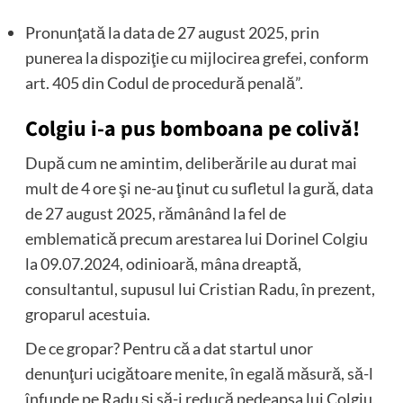
Pronunţată la data de 27 august 2025, prin
punerea la dispoziţie cu mijlocirea grefei, conform
art. 405 din Codul de procedură penală”.
Colgiu i-a pus bomboana pe colivă!
După cum ne amintim, deliberările au durat mai
mult de 4 ore şi ne-au ţinut cu sufletul la gură, data
de 27 august 2025, rămânând la fel de
emblematică precum arestarea lui Dorinel Colgiu
la 09.07.2024, odinioară, mâna dreaptă,
consultantul, supusul lui Cristian Radu, în prezent,
groparul acestuia.
De ce gropar? Pentru că a dat startul unor
denunţuri ucigătoare menite, în egală măsură, să-l
înfunde pe Radu şi să-i reducă pedeapsa lui Colgiu,