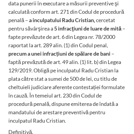
data punerii în executare a măsurii preventive şi
calculată conform art. 271 din Codul de procedură
penală –
a inculpatului Radu Cristian,
cercetat
pentru săvârşirea a
5 infracţiuni de luare de mită
–
fapte prevăzute de art. 6 din Legea nr. 78/2000
raportat la art. 289 alin. (1) din Codul penal,
precum a unei infracțiuni de spălare de bani
–
faptă prevăzută de art. 49 alin. (1) lit. b) din Legea
129/2019. Obligă pe inculpatul Radu Cristian la
plata către stat a sumei de 500 de lei, cu titlu de
cheltuieli judiciare aferente contestației formulate
în cauză. În temeiul art. 230 din Codul de
procedură penală, dispune emiterea de îndată a
mandatului de arestare preventivă pentru
inculpatul Radu Cristian.
Definitivă.