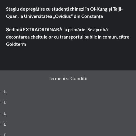
Stagiu de pregătire cu studenți chinezi în Qi-Kung și Taiji-
Quan, la Universitatea „Ovidius” din Constanța
Ședință EXTRAORDINARĂ la primărie: Se aprobă
decontarea cheltuielor cu transportul public în comun, către
Goldterm
Termeni si Conditii
Prima
pagină
Știri
de
Administrație
ultima
locală
Actualitate
oră
Justiție