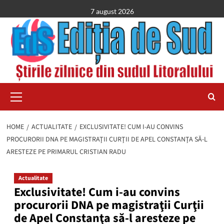
Skip
7 august 2026
to
content
Primary
Menu
HOME
ACTUALITATE
EXCLUSIVITATE! CUM I-AU CONVINS
PROCURORII DNA PE MAGISTRAŢII CURŢII DE APEL CONSTANŢA SĂ-L
ARESTEZE PE PRIMARUL CRISTIAN RADU
Actualitate
Exclusivitate! Cum i-au convins
procurorii DNA pe magistraţii Curţii
de Apel Constanţa să-l aresteze pe