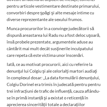
pentru articole vestimentare destinate primarului,
convorbiri despre şpăgi şi alte mesaje intime cu
diverse reprezentante ale sexului frumos.
Munca procurorilor în a convinge judecătorii să
dispună areastarea lui Radu nu a fost deloc uşoară,
însă probele prezentate, argumentele aduse au
cântărit mai mult decât susţinerile inculpatului
care repeta că este victima unor înscenări.
Iată, ce au motivat procurorii, aici cu referire la
denunţul lui Colgiu şi ale celorlalţi martori audiaţi
în complexul dosar: „La data formulării denunțului,
Colgiu Dorinel era trimis în judecată pentru pentru
trei infracțiuni de trafic de influență, cauza aflându-
se în primă instanță şi a existat o reticență în
aprecierea sincerității totale a declarațiilor