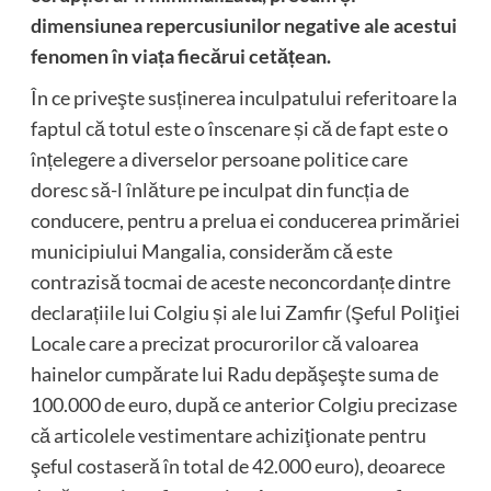
dimensiunea repercusiunilor negative ale acestui
fenomen în viața fiecărui cetățean.
În ce priveşte susținerea inculpatului referitoare la
faptul că totul este o înscenare și că de fapt este o
înțelegere a diverselor persoane politice care
doresc să-l înlăture pe inculpat din funcția de
conducere, pentru a prelua ei conducerea primăriei
municipiului Mangalia, considerăm că este
contrazisă tocmai de aceste neconcordanțe dintre
declarațiile lui Colgiu și ale lui Zamfir (Şeful Poliţiei
Locale care a precizat procurorilor că valoarea
hainelor cumpărate lui Radu depăşeşte suma de
100.000 de euro, după ce anterior Colgiu precizase
că articolele vestimentare achiziţionate pentru
şeful costaseră în total de 42.000 euro), deoarece