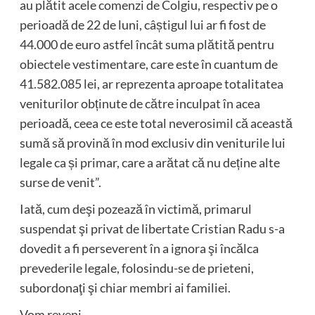
au plătit acele comenzi de Colgiu, respectiv pe o
perioadă de 22 de luni, câștigul lui ar fi fost de
44.000 de euro astfel încât suma plătită pentru
obiectele vestimentare, care este în cuantum de
41.582.085 lei, ar reprezenta aproape totalitatea
veniturilor obținute de către inculpat în acea
perioadă, ceea ce este total neverosimil că această
sumă să provină în mod exclusiv din veniturile lui
legale ca și primar, care a arătat că nu deține alte
surse de venit”.
Iată, cum deşi pozează în victimă, primarul
suspendat şi privat de libertate Cristian Radu s-a
dovedit a fi perseverent în a ignora şi încălca
prevederile legale, folosindu-se de prieteni,
subordonaţi şi chiar membri ai familiei.
Vom reveni.