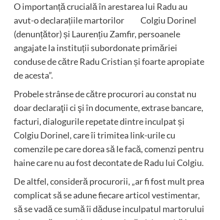
O importanță crucială în arestarea lui Radu au
avut-o declarațiile martorilor Colgiu Dorinel
(denunțător) și Laurențiu Zamfir, persoanele
angajate la instituții subordonate primăriei
conduse de către Radu Cristian și foarte apropiate
de acesta”.
Probele strânse de către procurori au constat nu
doar declaraţii ci şi în documente, extrase bancare,
facturi, dialogurile repetate dintre inculpat și
Colgiu Dorinel, care îi trimitea link-urile cu
comenzile pe care dorea să le facă, comenzi pentru
haine care nu au fost decontate de Radu lui Colgiu.
De altfel, consideră procurorii, „ar fi fost mult prea
complicat să se adune fiecare articol vestimentar,
să se vadă ce sumă îi dăduse inculpatul martorului