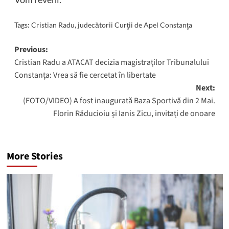
Tags:
Cristian Radu
,
judecătorii Curţii de Apel Constanţa
Post
Previous:
Cristian Radu a ATACAT decizia magistraților Tribunalului
navigation
Constanța: Vrea să fie cercetat în libertate
Next:
(FOTO/VIDEO) A fost inaugurată Baza Sportivă din 2 Mai.
Florin Răducioiu și Ianis Zicu, invitați de onoare
More Stories