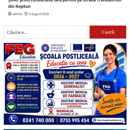
din Neptun
admin
6 august 2026
Caută
după: