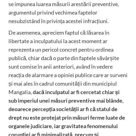
se impunea luarea măsurii arestării preventive,
argumentul privind vechimea faptelor
nesubzistând în privința acestei infracțiuni.
De asemenea, apreciem faptul că lăsarea în
libertate a inculpatului la acest moment ar
reprezenta un pericol concret pentru ordinea
publică, chiar dacă o parte din faptele săvârșite
sunt comise în anii anteriori, având în vedere
reacția de alarmare a opiniei publice care ar surveni
și mai ales în cadrul comunității din municipiul
Mangalia,
dacă inculpatul ar fi cercetat chiar și
sub imperiul unei măsuri preventive mai blânde,
deoarece percepția societății ar fi că statul de
drept nu este protejat prin măsuri ferme luate de
organele judiciare, iar gravitatea fenomenului
corupției ar fi minimalizată, precum și