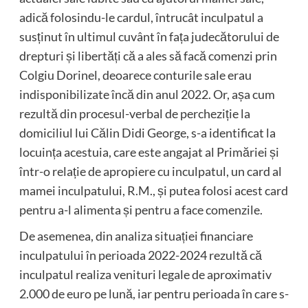
adică folosindu-le cardul, întrucât inculpatul a
susținut în ultimul cuvânt în fața judecătorului de
drepturi și libertăți că a ales să facă comenzi prin
Colgiu Dorinel, deoarece conturile sale erau
indisponibilizate încă din anul 2022. Or, așa cum
rezultă din procesul-verbal de percheziție la
domiciliul lui Călin Didi George, s-a identificat la
locuința acestuia, care este angajat al Primăriei și
într-o relație de apropiere cu inculpatul, un card al
mamei inculpatului, R.M., și putea folosi acest card
pentru a-l alimenta și pentru a face comenzile.
De asemenea, din analiza situației financiare
inculpatului în perioada 2022-2024 rezultă că
inculpatul realiza venituri legale de aproximativ
2.000 de euro pe lună, iar pentru perioada în care s-