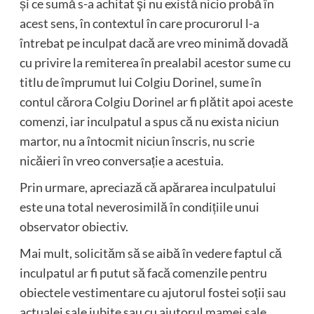
și ce sumă s-a achitat şi nu există nicio probă în
acest sens, în contextul în care procurorul l-a
întrebat pe inculpat dacă are vreo minimă dovadă
cu privire la remiterea în prealabil acestor sume cu
titlu de împrumut lui Colgiu Dorinel, sume în
contul cărora Colgiu Dorinel ar fi plătit apoi aceste
comenzi, iar inculpatul a spus că nu exista niciun
martor, nu a întocmit niciun înscris, nu scrie
nicăieri în vreo conversație a acestuia.
Prin urmare, apreciază că apărarea inculpatului
este una total neverosimilă în condițiile unui
observator obiectiv.
Mai mult, solicităm să se aibă în vedere faptul că
inculpatul ar fi putut să facă comenzile pentru
obiectele vestimentare cu ajutorul fostei soții sau
actualei sale iubite sau cu ajutorul mamei sale,