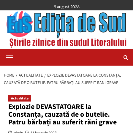
Skip
9 august 2026
to
content
Primary
Menu
HOME
ACTUALITATE
EXPLOZIE DEVASTATOARE LA CONSTANȚA,
CAUZATĂ DE O BUTELIE. PATRU BĂRBAȚI AU SUFERIT RĂNI GRAVE
Actualitate
Explozie DEVASTATOARE la
Constanța, cauzată de o butelie.
Patru bărbați au suferit răni grave
admin
16 ianuarie 2025