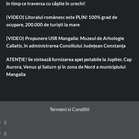
în timp ce traversa cu căștie în urechi!
(VIDEO) Litoralul românesc este PLIN! 100% grad de
ocupare, 200.000 de turiști la mare
(VIDEO) Propunere USR Mangalia: Muzeul de Arhologie
Callatis, în administrarea Consiliului Județean Constanța
ATENȚIE! Se sistează furnizarea apei potabile la Jupiter, Cap
Aurora, Venus și Saturn și în zona de Nord a municipiului
Mangalia
Termeni si Conditii
Prima
pagină
Știri