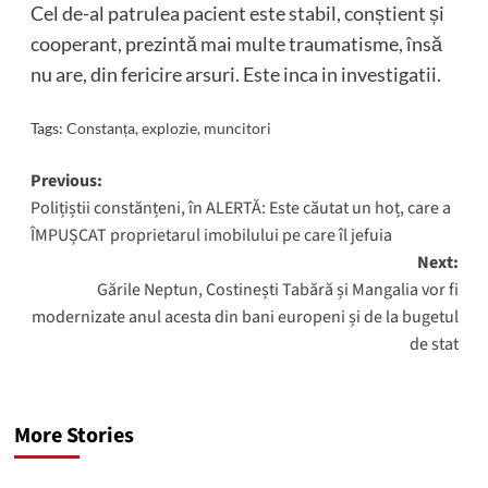
Cel de-al patrulea pacient este stabil, conștient și
cooperant, prezintă
mai
multe traumatisme, însă
nu are, din fericire arsuri. Este inca in investigatii.
Tags:
Constanța
,
explozie
,
muncitori
Post
Previous:
Polițiștii constănțeni, în ALERTĂ: Este căutat un hoț, care a
navigation
ÎMPUȘCAT proprietarul imobilului pe care îl jefuia
Next:
Gările Neptun, Costinești Tabără și Mangalia vor fi
modernizate anul acesta din bani europeni și de la bugetul
de stat
More Stories