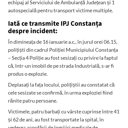
echipaj al Serviciului de Ambulanță Județean și 1
autospecială pentru transport victime multiple.
Iată ce transmite IPJ Constanța
despre incident:
În dimineața de 16 ianuarie a.c., în jurul orei 06.15,
polițiști din cadrul Poliției Municipiului Constanța
– Secția 4 Poliție au fost sesizați cu privire la faptul
că, într-un imobil de pe strada Industrială, s-ar fi
produs o explozie.
Deplasați la fața locului, polițiștii au constatat că
cele sesizate se confirmă, în urma exploziei fiind
rănite patru persoane.
Victimele, patru barbați cu vârste cuprinse între 41
și 62 de ani, au fost transportate la spital, în
vederea acordării de îngrijiri medicale de