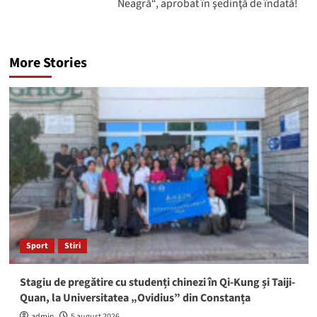
Neagră“, aprobat în şedinţă de îndată!
More Stories
Sport
Stiri
Stagiu de pregătire cu studenți chinezi în Qi-Kung și Taiji-
Quan, la Universitatea „Ovidius” din Constanța
admin
5 august 2026