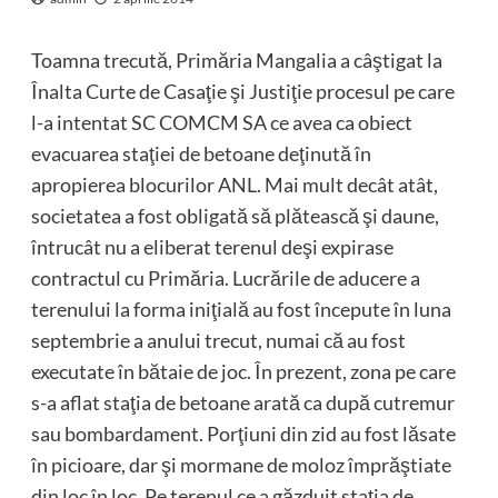
Toamna trecută, Primăria Mangalia a câştigat la
Înalta Curte de Casaţie şi Justiţie procesul pe care
l-a intentat SC COMCM SA ce avea ca obiect
evacuarea staţiei de betoane deţinută în
apropierea blocurilor ANL. Mai mult decât atât,
societatea a fost obligată să plătească şi daune,
întrucât nu a eliberat terenul deşi expirase
contractul cu Primăria. Lucrările de aducere a
terenului la forma iniţială au fost începute în luna
septembrie a anului trecut, numai că au fost
executate în bătaie de joc. În prezent, zona pe care
s-a aflat staţia de betoane arată ca după cutremur
sau bombardament. Porţiuni din zid au fost lăsate
în picioare, dar şi mormane de moloz împrăştiate
din loc în loc. Pe terenul ce a găzduit staţia de