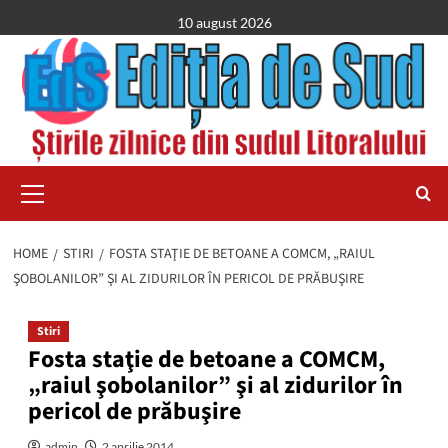
Skip
10 august 2026
to
content
Primary
Menu
HOME
STIRI
FOSTA STAŢIE DE BETOANE A COMCM, „RAIUL
ŞOBOLANILOR” ŞI AL ZIDURILOR ÎN PERICOL DE PRĂBUŞIRE
Stiri
Fosta staţie de betoane a COMCM,
„raiul şobolanilor” şi al zidurilor în
pericol de prăbuşire
admin
2 aprilie 2014