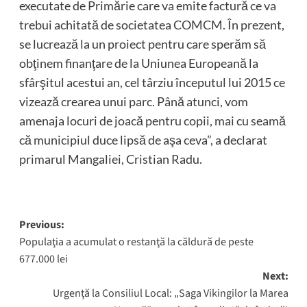
executate de Primărie care va emite factură ce va
trebui achitată de societatea COMCM. În prezent,
se lucrează la un proiect pentru care sperăm să
obţinem finanţare de la Uniunea Europeană la
sfârşitul acestui an, cel târziu începutul lui 2015 ce
vizează crearea unui parc. Până atunci, vom
amenaja locuri de joacă pentru copii, mai cu seamă
că municipiul duce lipsă de aşa ceva”, a declarat
primarul Mangaliei, Cristian Radu.
Post
Previous:
Populaţia a acumulat o restanţă la căldură de peste
navigation
677.000 lei
Next:
Urgenţă la Consiliul Local: „Saga Vikingilor la Marea