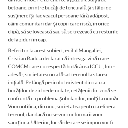
betoane, printre bucăţi de tencuială şi stâlpi de
susţinere îşi fac veacul persoane fără adăpost,
câini comunitari dar şi copii care riscă, în orice
clipă, să se lovească sau să se trezeacă cu resturile
de la ziduri în cap.
Referitor la acest subiect, edilul Mangaliei,
Cristian Radu a declarat că întreaga vină o are
COMCM care nu respectă hotărârea ÎCCJ. „Într-
adevăr, societatea nu a lăsat terenul la starea
iniţială. Pe lângă pericolul existent din cauza
bucăţilor de zid nedemolate, cetăţenii din zonă se
confruntă cu problema şobolanilor, mulţi la număr.
Vom notifica, din nou, societatea pentru a elibera
terenul, dar dacă nu se vor conforma îi vom
sancţiona. Ulterior, lucrările care se impun vor fi