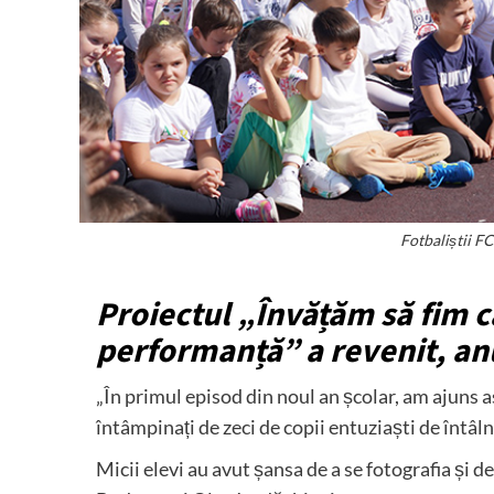
Fotbaliștii FC
Proiectul „Învățăm să fim c
performanță” a revenit, an
„În primul episod din noul an școlar, am ajuns a
întâmpinați de zeci de copii entuziaști de întâlni
Micii elevi au avut șansa de a se fotografia și d