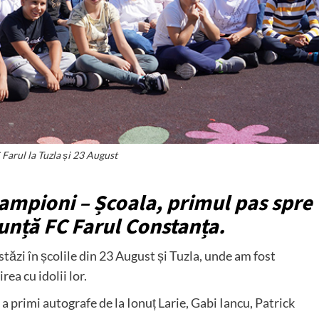
 Farul la Tuzla și 23 August
ampioni – Școala, primul pas spre
unță FC Farul Constanța.
stăzi în școlile din 23 August și Tuzla, unde am fost
rea cu idolii lor.
e a primi autografe de la Ionuț Larie, Gabi Iancu, Patrick