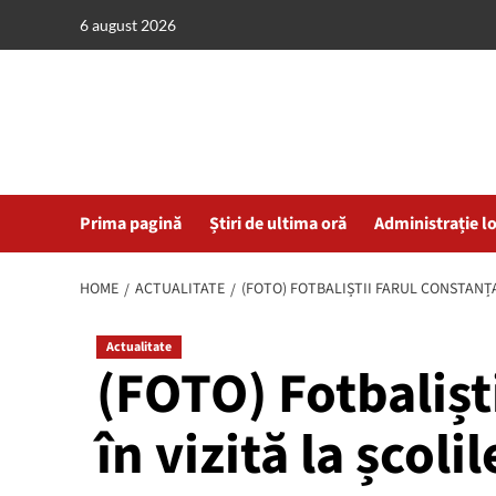
Skip
6 august 2026
to
content
Prima pagină
Știri de ultima oră
Administrație l
HOME
ACTUALITATE
(FOTO) FOTBALIȘTII FARUL CONSTANȚA,
Actualitate
(FOTO) Fotbalișt
în vizită la școli