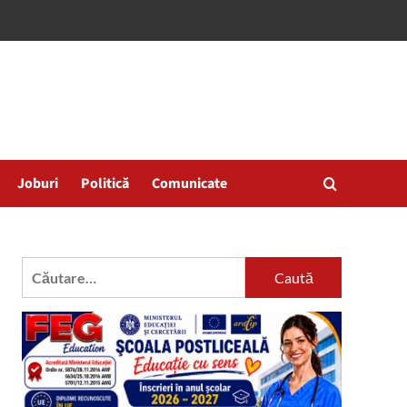
Joburi
Politică
Comunicate
Caută
după: