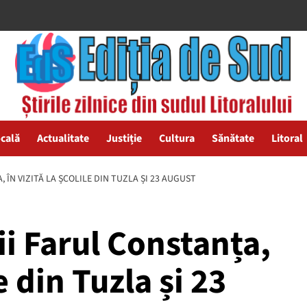
ocală
Actualitate
Justiție
Cultura
Sănătate
Litoral
 ÎN VIZITĂ LA ȘCOLILE DIN TUZLA ȘI 23 AUGUST
ii Farul Constanța,
le din Tuzla și 23