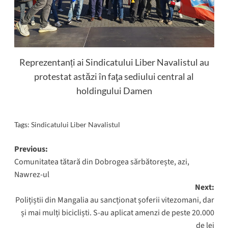
Reprezentanți ai Sindicatului Liber Navalistul au
protestat astăzi în faţa sediului central al
holdingului Damen
Tags:
Sindicatului Liber Navalistul
Post
Previous:
Comunitatea tătară din Dobrogea sărbătorește, azi,
navigation
Nawrez-ul
Next:
Polițiștii din Mangalia au sancționat șoferii vitezomani, dar
și mai mulți bicicliști. S-au aplicat amenzi de peste 20.000
de lei