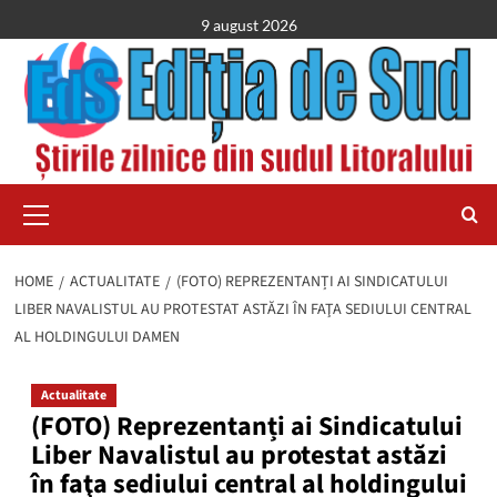
Skip
9 august 2026
to
content
Primary
Menu
HOME
ACTUALITATE
(FOTO) REPREZENTANȚI AI SINDICATULUI
LIBER NAVALISTUL AU PROTESTAT ASTĂZI ÎN FAŢA SEDIULUI CENTRAL
AL HOLDINGULUI DAMEN
Actualitate
(FOTO) Reprezentanți ai Sindicatului
Liber Navalistul au protestat astăzi
în faţa sediului central al holdingului