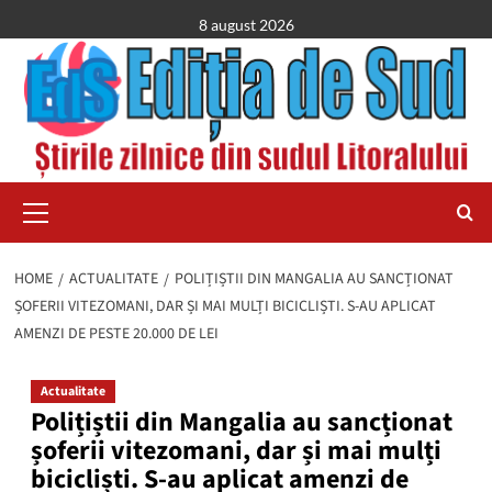
Skip
8 august 2026
to
content
Primary
Menu
HOME
ACTUALITATE
POLIȚIȘTII DIN MANGALIA AU SANCȚIONAT
ȘOFERII VITEZOMANI, DAR ȘI MAI MULȚI BICICLIȘTI. S-AU APLICAT
AMENZI DE PESTE 20.000 DE LEI
Actualitate
Polițiștii din Mangalia au sancționat
șoferii vitezomani, dar și mai mulți
bicicliști. S-au aplicat amenzi de