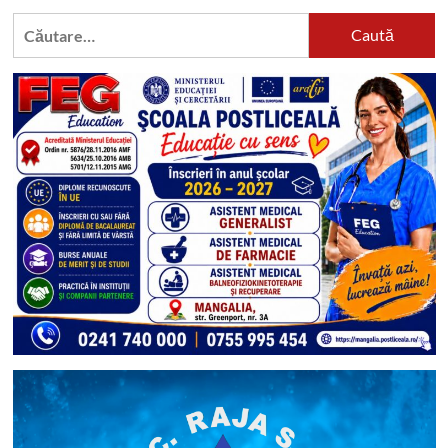
Caută
după: