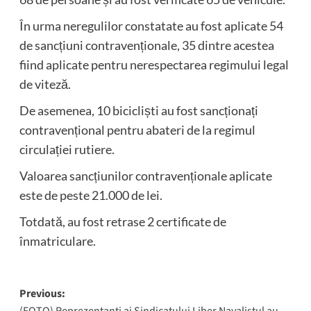
În urma neregulilor constatate au fost aplicate 54
de sancțiuni contravenționale, 35 dintre acestea
fiind aplicate pentru nerespectarea regimului legal
de viteză.
De asemenea, 10 bicicliști au fost sancționați
contravențional pentru abateri de la regimul
circulației rutiere.
Valoarea sancțiunilor contravenționale aplicate
este de peste 21.000 de lei.
Totdată, au fost retrase 2 certificate de
înmatriculare.
Post
Previous:
(FOTO) Reprezentanți ai Sindicatului Liber Navalistul au