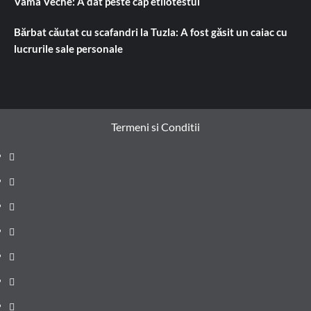
Vama Veche: A dat peste cap etilotestul
Bărbat căutat cu scafandri la Tuzla: A fost găsit un caiac cu
lucrurile sale personale
Termeni si Conditii
Prima
pagină
Știri
de
Administrație
ultima
locală
Actualitate
oră
Justiție
Cultura
Sănătate