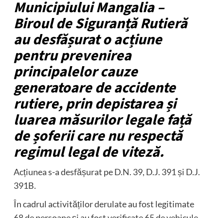
Municipiului Mangalia –
Biroul de Siguranță Rutieră
au desfășurat o acțiune
pentru prevenirea
principalelor cauze
generatoare de accidente
rutiere, prin depistarea și
luarea măsurilor legale față
de șoferii care nu respectă
regimul legal de viteză.
Acțiunea s-a desfășurat pe D.N. 39, D.J. 391 și D.J.
391B.
În cadrul activităților derulate au fost legitimate
68 de persoane și au fost verificate 65 de vehicule.