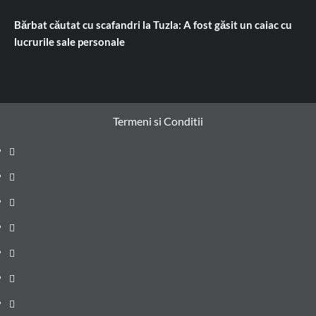
Bărbat căutat cu scafandri la Tuzla: A fost găsit un caiac cu
lucrurile sale personale
Termeni si Conditii
Prima
pagină
Știri
de
Administrație
ultima
locală
Actualitate
oră
Justiție
Cultura
Sănătate