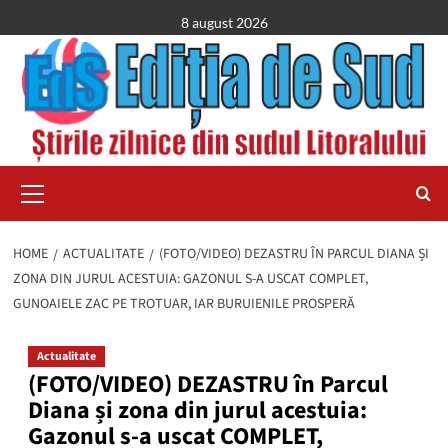
Skip
8 august 2026
to
content
Primary
Menu
HOME
ACTUALITATE
(FOTO/VIDEO) DEZASTRU ÎN PARCUL DIANA ȘI
ZONA DIN JURUL ACESTUIA: GAZONUL S-A USCAT COMPLET,
GUNOAIELE ZAC PE TROTUAR, IAR BURUIENILE PROSPERĂ
Actualitate
(FOTO/VIDEO) DEZASTRU în Parcul
Diana și zona din jurul acestuia:
Gazonul s-a uscat COMPLET,