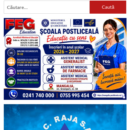
Caută
după: