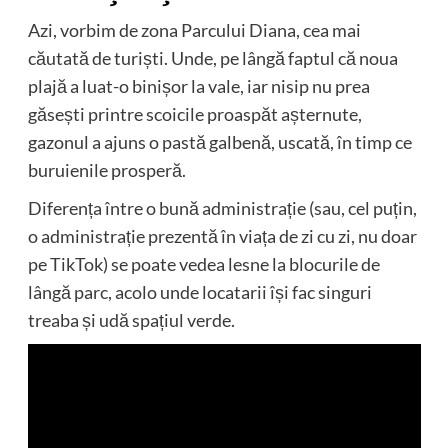
Azi, vorbim de zona Parcului Diana, cea mai
căutată de turiști. Unde, pe lângă faptul că noua
plajă a luat-o binișor la vale, iar nisip nu prea
găsești printre scoicile proaspăt așternute,
gazonul a ajuns o pastă galbenă, uscată, în timp ce
buruienile prosperă.
Diferența între o bună administrație (sau, cel puțin,
o administrație prezentă în viața de zi cu zi, nu doar
pe TikTok) se poate vedea lesne la blocurile de
lângă parc, acolo unde locatarii își fac singuri
treaba și udă spațiul verde.