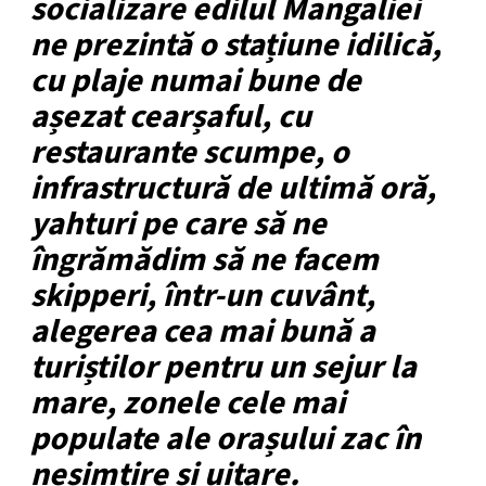
socializare edilul Mangaliei
ne prezintă o stațiune idilică,
cu plaje numai bune de
așezat cearșaful, cu
restaurante scumpe, o
infrastructură de ultimă oră,
yahturi pe care să ne
îngrămădim să ne facem
skipperi, într-un cuvânt,
alegerea cea mai bună a
turiștilor pentru un sejur la
mare, zonele cele mai
populate ale orașului zac în
nesimțire și uitare.