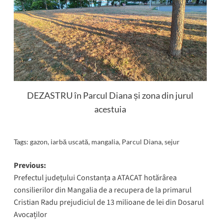
DEZASTRU în Parcul Diana și zona din jurul
acestuia
Tags:
gazon
,
iarbă uscată
,
mangalia
,
Parcul Diana
,
sejur
Post
Previous:
Prefectul județului Constanța a ATACAT hotărârea
navigation
consilierilor din Mangalia de a recupera de la primarul
Cristian Radu prejudiciul de 13 milioane de lei din Dosarul
Avocaților