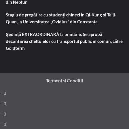
din Neptun
Stagiu de pregătire cu studenți chinezi în Qi-Kung și Taiji-
Quan, la Universitatea „Ovidius” din Constanța
Ședință EXTRAORDINARĂ la primărie: Se aprobă
decontarea cheltuielor cu transportul public în comun, către
Goldterm
Termeni si Conditii
Prima
pagină
Știri
de
Administrație
ultima
locală
Actualitate