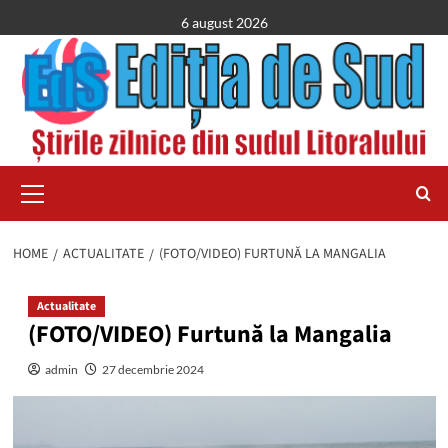
Skip
6 august 2026
to
content
Primary
Menu
HOME
ACTUALITATE
(FOTO/VIDEO) FURTUNĂ LA MANGALIA
Actualitate
(FOTO/VIDEO) Furtună la Mangalia
admin
27 decembrie 2024