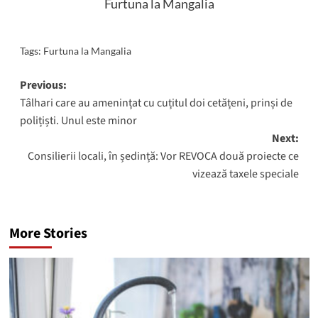
Furtuna la Mangalia
Tags:
Furtuna la Mangalia
Post
Previous:
Tâlhari care au amenințat cu cuțitul doi cetățeni, prinși de
navigation
polițiști. Unul este minor
Next:
Consilierii locali, în ședință: Vor REVOCA două proiecte ce
vizează taxele speciale
More Stories