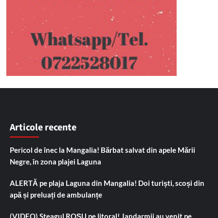
Articole recente
Pericol de înec la Mangalia! Bărbat salvat din apele Mării
Negre, în zona plajei Laguna
ALERTĂ pe plaja Laguna din Mangalia! Doi turiști, scoși din
apă și preluați de ambulanțe
(VIDEO) Steagul ROȘU pe litoral! Jandarmii au venit pe