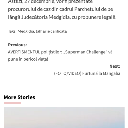
Astăzi, 27 decembrie, vor fi prezentate
procurorului de caz din cadrul Parchetului de pe
lângă Judecătoria Medgidia, cu propunere legală.
Tags:
Medgidia
,
tâlhărie calificată
Post
Previous:
AVERTISMENTUL polițiștilor: „Superman Challenge” vă
navigation
pune în pericol viața!
Next:
(FOTO/VIDEO) Furtună la Mangalia
More Stories