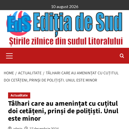
Skip
10 august 2026
to
content
Primary
Menu
HOME
ACTUALITATE
TÂLHARI CARE AU AMENINȚAT CU CUȚITUL
DOI CETĂȚENI, PRINȘI DE POLIȚIȘTI. UNUL ESTE MINOR
Actualitate
Tâlhari care au amenințat cu cuțitul
doi cetățeni, prinși de polițiști. Unul
este minor
admin
27 decembrie 2024