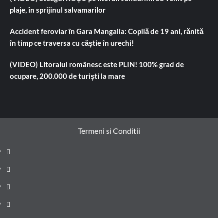
plaje, în sprijinul salvamarilor
Accident feroviar în Gara Mangalia: Copilă de 19 ani, rănită
în timp ce traversa cu căștie în urechi!
(VIDEO) Litoralul românesc este PLIN! 100% grad de
ocupare, 200.000 de turiști la mare
Termeni si Conditii
Prima
pagină
Știri
de
Administrație
ultima
locală
Actualitate
oră