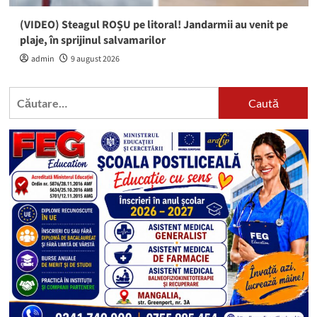
(VIDEO) Steagul ROȘU pe litoral! Jandarmii au venit pe
plaje, în sprijinul salvamarilor
admin
9 august 2026
Caută
după: