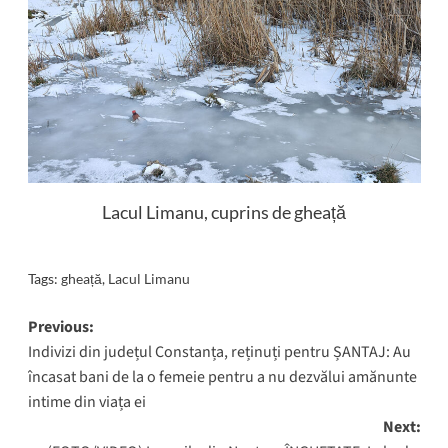
Lacul Limanu, cuprins de gheață
Tags:
gheață
,
Lacul Limanu
Post
Previous:
Indivizi din județul Constanța, reținuți pentru ȘANTAJ: Au
navigation
încasat bani de la o femeie pentru a nu dezvălui amănunte
intime din viața ei
Next: