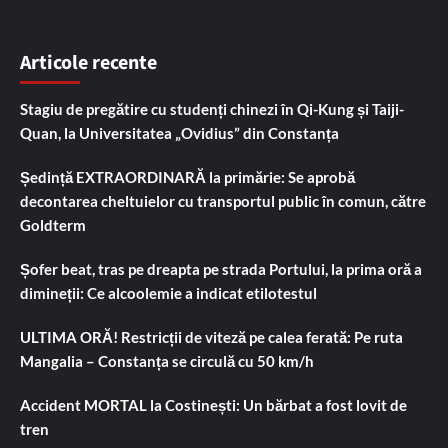
Articole recente
Stagiu de pregătire cu studenți chinezi în Qi-Kung și Taiji-
Quan, la Universitatea „Ovidius” din Constanța
Ședință EXTRAORDINARĂ la primărie: Se aprobă
decontarea cheltuielor cu transportul public în comun, către
Goldterm
Șofer beat, tras pe dreapta pe strada Portului, la prima oră a
dimineții: Ce alcoolemie a indicat etilotestul
ULTIMA ORĂ! Restricții de viteză pe calea ferată: Pe ruta
Mangalia – Constanța se circulă cu 50 km/h
Accident MORTAL la Costinești: Un bărbat a fost lovit de
tren