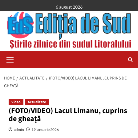
Skip
6 august 2026
to
content
Primary
Menu
HOME
ACTUALITATE
(FOTO/VIDEO) LACUL LIMANU, CUPRINS DE
GHEAȚĂ
Video
Actualitate
(FOTO/VIDEO) Lacul Limanu, cuprins
de gheață
admin
19 ianuarie 2026