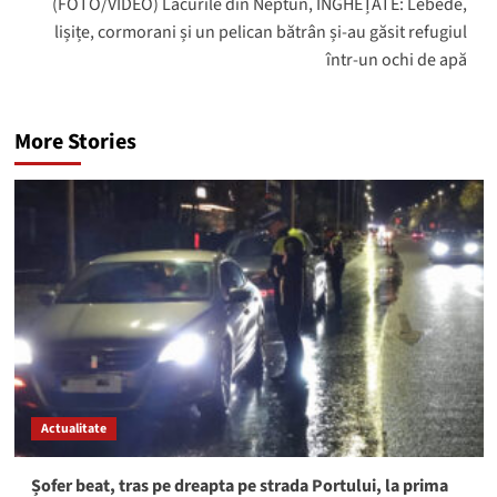
(FOTO/VIDEO) Lacurile din Neptun, ÎNGHEȚATE: Lebede,
lișițe, cormorani și un pelican bătrân și-au găsit refugiul
într-un ochi de apă
More Stories
Actualitate
Șofer beat, tras pe dreapta pe strada Portului, la prima