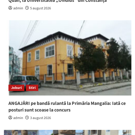
Quan, la Universitatea „Ovidius” din Constanța
admin
5 august 2026
Joburi
Stiri
ANGAJĂRI pe bandă rulantă la Primăria Mangalia: Iată ce
posturi sunt scoase la concurs
admin
3 august 2026