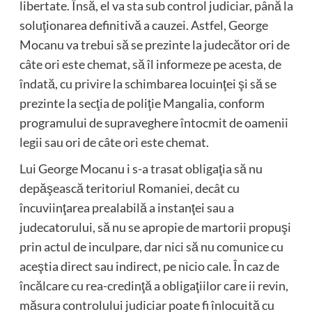
libertate. Însă, el va sta sub control judiciar, până la
soluţionarea definitivă a cauzei. Astfel, George
Mocanu va trebui să se prezinte la judecător ori de
câte ori este chemat, să îl informeze pe acesta, de
îndată, cu privire la schimbarea locuinţei şi să se
prezinte la secţia de poliţie Mangalia, conform
programului de supraveghere întocmit de oamenii
legii sau ori de câte ori este chemat.
Lui George Mocanu i s-a trasat obligaţia să nu
depăşească teritoriul Romaniei, decât cu
încuviinţarea prealabilă a instanţei sau a
judecatorului, să nu se apropie de martorii propuşi
prin actul de inculpare, dar nici să nu comunice cu
aceştia direct sau indirect, pe nicio cale. În caz de
încălcare cu rea-credinţă a obligaţiilor care ii revin,
măsura controlului judiciar poate fi înlocuită cu