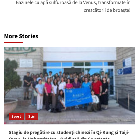
Bazinele cu apă sulfuroasă de la Venus, transformate în
crescătorii de broaşte!
More Stories
Sport
Stiri
Stagiu de pregătire cu studenți chinezi în Qi-Kung și Taiji-