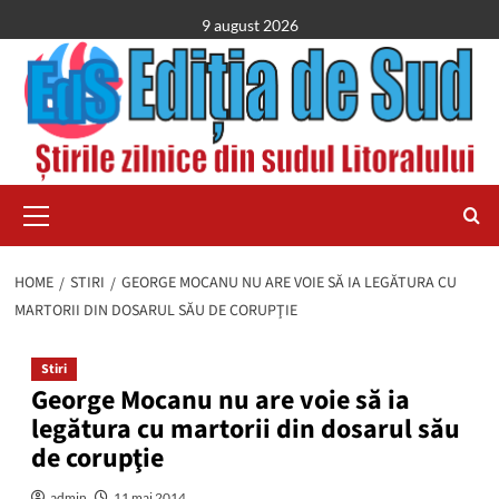
Skip
9 august 2026
to
content
Primary
Menu
HOME
STIRI
GEORGE MOCANU NU ARE VOIE SĂ IA LEGĂTURA CU
MARTORII DIN DOSARUL SĂU DE CORUPŢIE
Stiri
George Mocanu nu are voie să ia
legătura cu martorii din dosarul său
de corupţie
admin
11 mai 2014