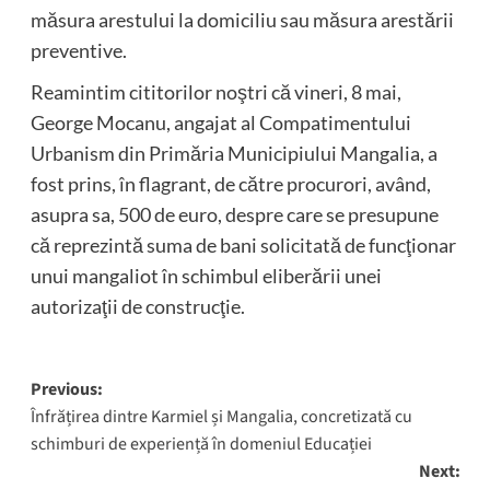
măsura arestului la domiciliu sau măsura arestării
preventive.
Reamintim cititorilor noştri că vineri, 8 mai,
George Mocanu, angajat al Compatimentului
Urbanism din Primăria Municipiului Mangalia, a
fost prins, în flagrant, de către procurori, având,
asupra sa, 500 de euro, despre care se presupune
că reprezintă suma de bani solicitată de funcţionar
unui mangaliot în schimbul eliberării unei
autorizaţii de construcţie.
Post
Previous:
Înfrățirea dintre Karmiel și Mangalia, concretizată cu
navigation
schimburi de experiență în domeniul Educației
Next: