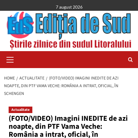
Skip
7 august 2026
to
content
Primary
Menu
HOME
ACTUALITATE
(FOTO/VIDEO) IMAGINI INEDITE DE AZI
NOAPTE, DIN PTF VAMA VECHE: ROMÂNIA A INTRAT, OFICIAL, ÎN
SCHENGEN
Actualitate
(FOTO/VIDEO) Imagini INEDITE de azi
noapte, din PTF Vama Veche:
România a intrat, oficial, în