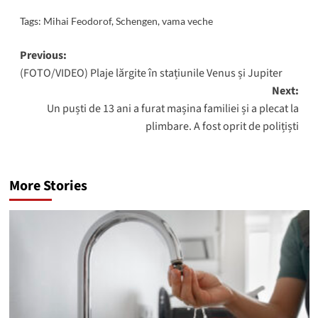
Tags:
Mihai Feodorof
,
Schengen
,
vama veche
Post
Previous:
(FOTO/VIDEO) Plaje lărgite în stațiunile Venus și Jupiter
navigation
Next:
Un puști de 13 ani a furat mașina familiei și a plecat la
plimbare. A fost oprit de polițiști
More Stories