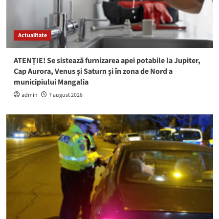
Actualitate
ATENȚIE! Se sistează furnizarea apei potabile la Jupiter,
Cap Aurora, Venus și Saturn și în zona de Nord a
municipiului Mangalia
admin
7 august 2026