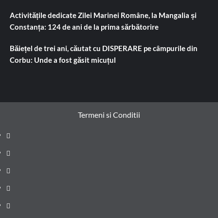
Activitățile dedicate Zilei Marinei Române, la Mangalia și
Constanța: 124 de ani de la prima sărbătorire
Băiețel de trei ani, căutat cu DISPERARE pe câmpurile din
Corbu: Unde a fost găsit micuțul
Termeni si Conditii
Prima
pagină
Știri
de
Administrație
ultima
locală
Actualitate
oră
Justiție