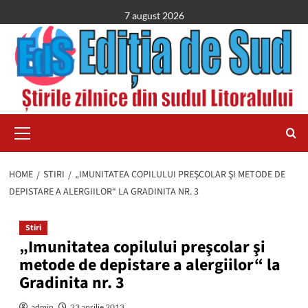
Skip
7 august 2026
to
content
Primary
Menu
HOME
STIRI
„IMUNITATEA COPILULUI PREŞCOLAR ŞI METODE DE
DEPISTARE A ALERGIILOR“ LA GRADINITA NR. 3
Stiri
„Imunitatea copilului preşcolar şi
metode de depistare a alergiilor“ la
Gradinita nr. 3
admin
23 aprilie 2013