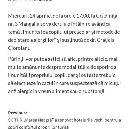
Miercuri, 24 aprilie, de la orele 17.00, la Grădiniţa
nr. 3 Mangalia se va derula o întâlnire având ca
temă „Imunitatea copilului preşcolar şi metode de
depistare a alergiilor“ şi susţinută de dr. Graţiela
Cioroianu.
Părinţii vor putea astfel să afle, printre altele, mai
multe amănunte despre modalităţile de sporire a
imunităţii propriului copil, dar şi ce teste trebuie
să efectueze în cazul în care suspectează că micuţul
ar fi alergic la vreun aliment sau o substanţă.
Post
Previous:
SC THR „Marea Neagră” a renovat hotelurile vechi pentru a
navigation
spori confortul propriilor turiști