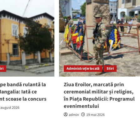
iri
Administrație locală
Stiri
pe bandă rulantă la
Ziua Eroilor, marcată prin
angalia: Iată ce
ceremonial militar și religios,
nt scoase la concurs
în Piața Republicii: Programul
evenimentului
 august 2026
admin
19 mai 2026