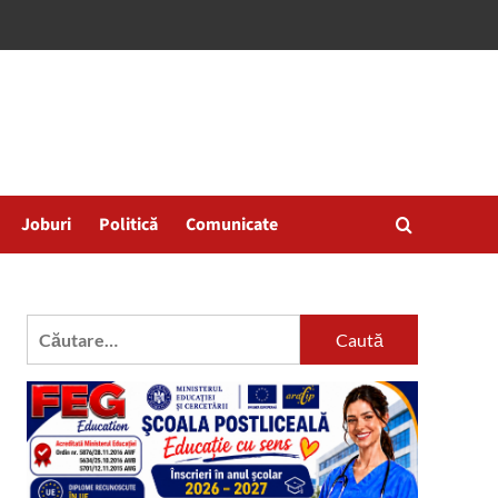
Joburi
Politică
Comunicate
Caută
după: