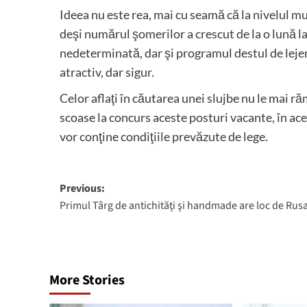
Ideea nu este rea, mai cu seamă că la nivelul mun
deşi numărul şomerilor a crescut de la o lună la
nedeterminată, dar şi programul destul de lejer 
atractiv, dar sigur.
Celor aflaţi în căutarea unei slujbe nu le mai r
scoase la concurs aceste posturi vacante, în ace
vor conţine condiţiile prevăzute de lege.
Post
Previous:
Primul Târg de antichităţi şi handmade are loc de Rusa
navigation
More Stories