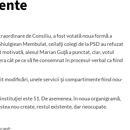
ente
xtraordinare de Consiliu, a fost votată noua formă a
iulgiean Membulat, ceilalţi colegi de la PSD au refuzat
t motivată, alesul Marian Guţă a punctat, clar, votul
era cât pe ce să fie consemnat în procesul-verbal ca fiind
t modificări, unele servicii şi compartimente fiind nou-
l instituţiei este 51. De asemenea, în noua organigramă,
stea nou create, restul existente, dar neocupate.
cant;