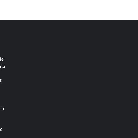
ie
nța
,
din
ac