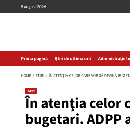
Skip
8 august 2026
to
content
Prima pagină
Știri de ultima oră
Administrație l
HOME
STIRI
ÎN ATENŢIA CELOR CARE VOR SĂ DEVINĂ BUGE
Stiri
În atenţia celor 
bugetari. ADPP a