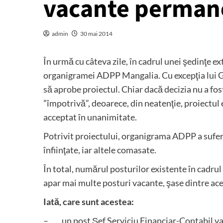
vacante perman
admin
30 mai 2014
În urmă cu câteva zile, în cadrul unei şedinţe e
organigramei ADPP Mangalia. Cu excepţia lui Gh
să aprobe proiectul. Chiar dacă decizia nu a fos
”împotrivă”, deoarece, din neatenţie, proiectul 
acceptat în unanimitate.
Potrivit proiectului, organigrama ADPP a suferi
înfiinţate, iar altele comasate.
În total, numărul posturilor existente în cadru
apar mai multe posturi vacante, şase dintre ace
Iată, care sunt acestea:
– un post Şef Serviciu Financiar-Contabil va