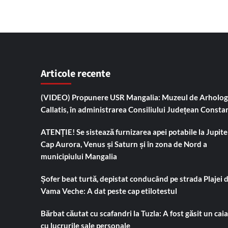
Articole recente
(VIDEO) Propunere USR Mangalia: Muzeul de Arholog
Callatis, în administrarea Consiliului Județean Consta
ATENȚIE! Se sistează furnizarea apei potabile la Jupiter
Cap Aurora, Venus și Saturn și în zona de Nord a
municipiului Mangalia
Șofer beat turtă, depistat conducând pe strada Plajei 
Vama Veche: A dat peste cap etilotestul
Bărbat căutat cu scafandri la Tuzla: A fost găsit un cai
cu lucrurile sale personale