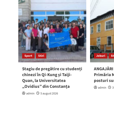
Sport
Stiri
Joburi
St
Stagiu de pregătire cu studenți
ANGAJĂRI 
chinezi în Qi-Kung și Taiji-
Primăria M
Quan, la Universitatea
posturi su
„Ovidius” din Constanța
admin
3
admin
5 august 2026