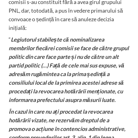
comisii s-au constituit fără a avea girul grupului
PNL, dar, totodată, a pus în vedere primarului să
convoace o ședință în care să anuleze decizia
inițială:
“
Legiutorul stabilește că nominalizarea
membrilor fiecărei comisii se face de către grupul
politic din care face parte și nu de către un alt
partid politic (…) Față de cele mai sus expuse, vă
adresăm rugămintea ca la prima ședință a
consiliului local de la primirea acestei adrese să
procedați la revocarea hotărârii menționate, cu
informarea prefectului asupra măsurii luate.
În cazul în care nu ați procedat la revocarea
hotărârii vizate, ne rezervăm dreptul de a
promova o acțiune în contencios administrative,
conform prevederilor art. 3, alin. 1 din legea