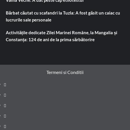
Bărbat căutat cu scafandri la Tuzla: A fost găsit un caiac cu
lucrurile sale personale
Activitățile dedicate Zilei Marinei Române, la Mangalia și
Constanța: 124 de ani de la prima sărbătorire
Termeni si Conditii
Prima
pagină
Știri
de
Administrație
ultima
locală
Actualitate
oră
Justiție