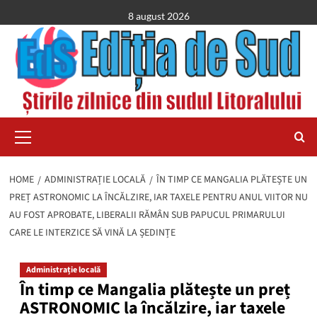
Skip
8 august 2026
to
content
Primary
Menu
HOME
ADMINISTRAȚIE LOCALĂ
ÎN TIMP CE MANGALIA PLĂTEȘTE UN
PREȚ ASTRONOMIC LA ÎNCĂLZIRE, IAR TAXELE PENTRU ANUL VIITOR NU
AU FOST APROBATE, LIBERALII RĂMÂN SUB PAPUCUL PRIMARULUI
CARE LE INTERZICE SĂ VINĂ LA ȘEDINȚE
Administrație locală
În timp ce Mangalia plătește un preț
ASTRONOMIC la încălzire, iar taxele