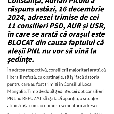
Constanța, Adrian Picoiu a
răspuns astăzi, 16 decembrie
2024, adresei trimise de cei
11 consilieri PSD, AUR și USR,
în care se arată că orașul este
BLOCAT din cauza faptului că
aleșii PNL nu vor să vină la
ședințe.
În adresa respectivă, consilierii majoritari arată că
liberalii refuză, cu obstinație, să își facă datoria
pentru care au fost trimiși în Consiliul Local
Mangalia. Timp de două ședințe, cei opt consilieri
PNL au REFUZAT să își facă apariția, o situație
atipică așa cum au numit-o semnatarii adresei.