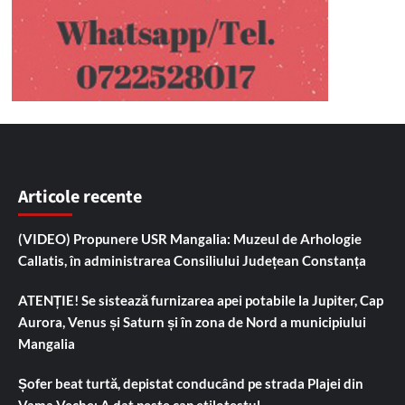
Articole recente
(VIDEO) Propunere USR Mangalia: Muzeul de Arhologie
Callatis, în administrarea Consiliului Județean Constanța
ATENȚIE! Se sistează furnizarea apei potabile la Jupiter, Cap
Aurora, Venus și Saturn și în zona de Nord a municipiului
Mangalia
Șofer beat turtă, depistat conducând pe strada Plajei din
Vama Veche: A dat peste cap etilotestul