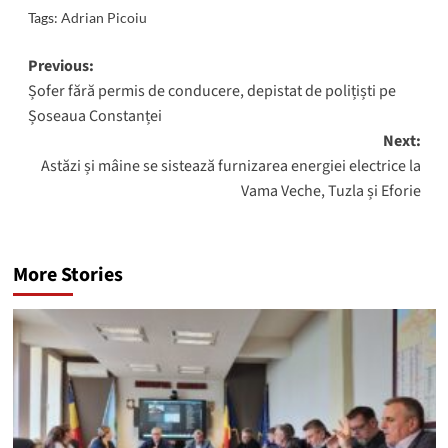
Tags:
Adrian Picoiu
Post
Previous:
Șofer fără permis de conducere, depistat de polițiști pe
navigation
Șoseaua Constanței
Next:
Astăzi și mâine se sistează furnizarea energiei electrice la
Vama Veche, Tuzla și Eforie
More Stories