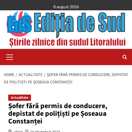
Skip
8 august 2026
to
content
Primary
Menu
HOME
ACTUALITATE
ȘOFER FĂRĂ PERMIS DE CONDUCERE, DEPISTAT
DE POLIȚIȘTI PE ȘOSEAUA CONSTANȚEI
Actualitate
Șofer fără permis de conducere,
depistat de polițiști pe Șoseaua
Constanței
admin
16 decembrie 2024