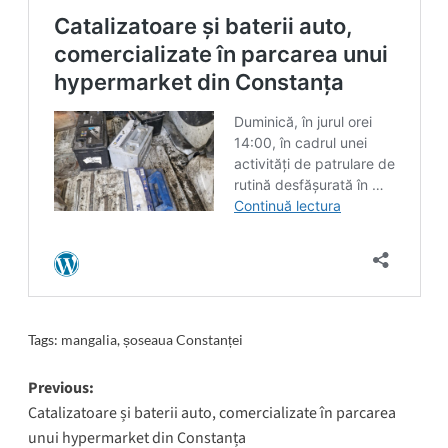
Tags:
mangalia
,
șoseaua Constanței
Post
Previous:
Catalizatoare și baterii auto, comercializate în parcarea
navigation
unui hypermarket din Constanța