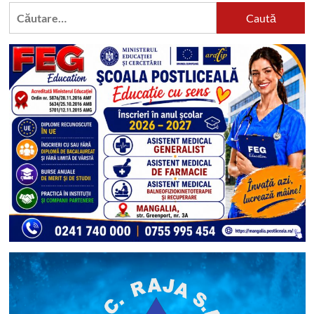
Caută
după: