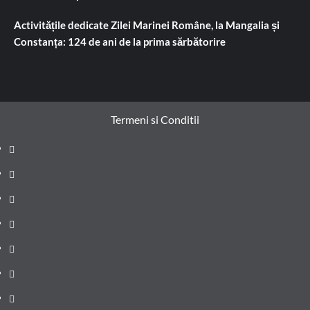
Activitățile dedicate Zilei Marinei Române, la Mangalia și
Constanța: 124 de ani de la prima sărbătorire
Termeni si Conditii
Prima
pagină
Știri
de
Administrație
ultima
locală
Actualitate
oră
Justiție
Cultura
Sănătate