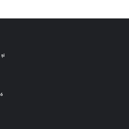
 și
 6