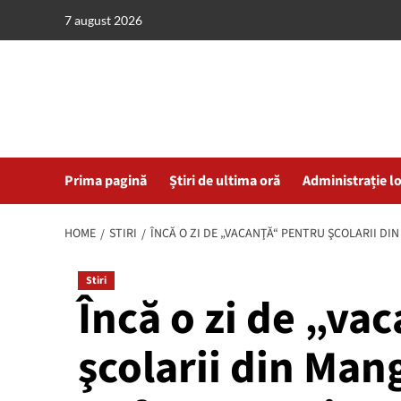
Skip
7 august 2026
to
content
Prima pagină
Știri de ultima oră
Administrație l
HOME
STIRI
ÎNCĂ O ZI DE „VACANŢĂ“ PENTRU ŞCOLARII DIN
Stiri
Încă o zi de „va
şcolarii din Man