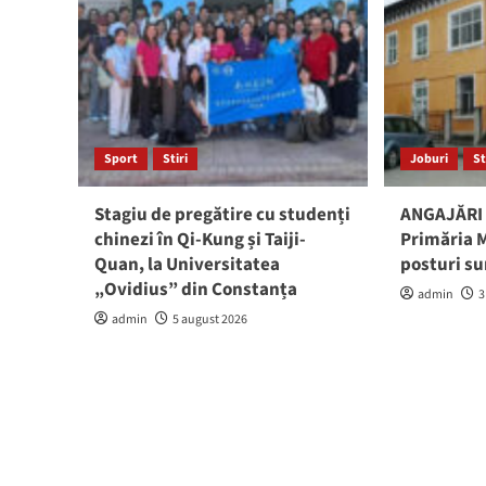
Sport
Stiri
Joburi
St
Stagiu de pregătire cu studenți
ANGAJĂRI 
chinezi în Qi-Kung și Taiji-
Primăria M
Quan, la Universitatea
posturi su
„Ovidius” din Constanța
admin
3
admin
5 august 2026