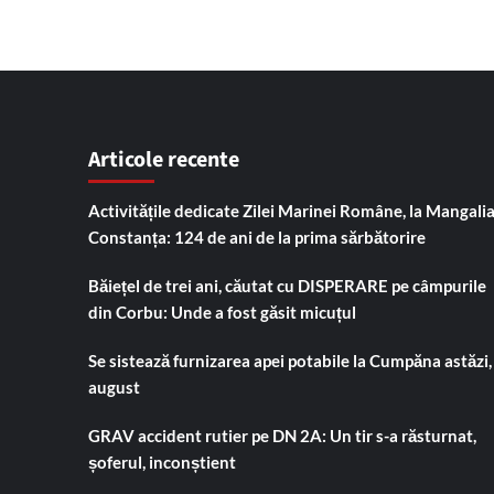
Articole recente
Activitățile dedicate Zilei Marinei Române, la Mangalia
Constanța: 124 de ani de la prima sărbătorire
Băiețel de trei ani, căutat cu DISPERARE pe câmpurile
din Corbu: Unde a fost găsit micuțul
Se sistează furnizarea apei potabile la Cumpăna astăzi,
august
GRAV accident rutier pe DN 2A: Un tir s-a răsturnat,
șoferul, inconștient