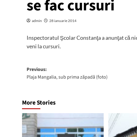
se fac cursuri
admin
28 ianuarie 2014
Inspectoratul Şcolar Constanţa a anunţat că nici
veni la cursuri.
Post
Previous:
Plaja Mangalia, sub prima zăpadă (foto)
navigation
More Stories