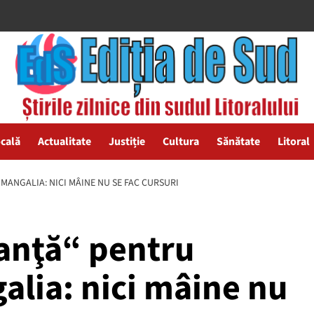
ocală
Actualitate
Justiție
Cultura
Sănătate
Litoral
 MANGALIA: NICI MÂINE NU SE FAC CURSURI
canţă“ pentru
galia: nici mâine nu