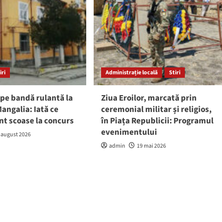
iri
Administrație locală
Stiri
pe bandă rulantă la
Ziua Eroilor, marcată prin
angalia: Iată ce
ceremonial militar și religios,
nt scoase la concurs
în Piața Republicii: Programul
evenimentului
 august 2026
admin
19 mai 2026