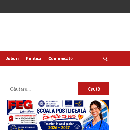
Joburi
Politică
Comunicate
Caută
după: