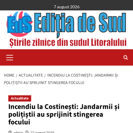
Skip
7 august 2026
to
content
Primary
Menu
HOME
ACTUALITATE
INCENDIU LA COSTINEȘTI: JANDARMII ȘI
POLIȚIȘTII AU SPRIJINIT STINGEREA FOCULUI
Actualitate
Incendiu la Costinești: Jandarmii și
polițiștii au sprijinit stingerea
focului
admin
22 august 2025