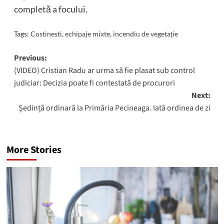
completă a focului.
Tags:
Costinesti
,
echipaje mixte
,
incendiu de vegetație
Post
Previous:
(VIDEO) Cristian Radu ar urma să fie plasat sub control
navigation
judiciar: Decizia poate fi contestată de procurori
Next:
Ședință ordinară la Primăria Pecineaga. Iată ordinea de zi
More Stories