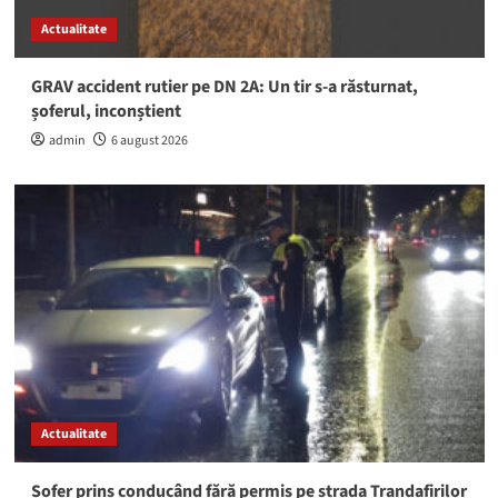
Actualitate
GRAV accident rutier pe DN 2A: Un tir s-a răsturnat,
șoferul, inconștient
admin
6 august 2026
Actualitate
Șofer prins conducând fără permis pe strada Trandafirilor