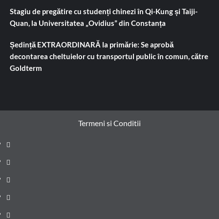
Stagiu de pregătire cu studenți chinezi în Qi-Kung și Taiji-
Quan, la Universitatea „Ovidius” din Constanța
Ședință EXTRAORDINARĂ la primărie: Se aprobă
decontarea cheltuielor cu transportul public în comun, către
Goldterm
Termeni si Conditii
Prima
pagină
Știri
de
Administrație
ultima
locală
Actualitate
oră
Justiție