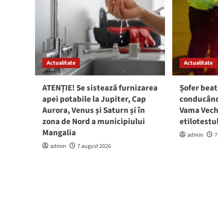
Actualitate
Actualitate
ATENȚIE! Se sistează furnizarea
Șofer beat
apei potabile la Jupiter, Cap
conducând 
Aurora, Venus și Saturn și în
Vama Vech
zona de Nord a municipiului
etilotestu
Mangalia
admin
7
admin
7 august 2026