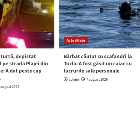
Actualitate
 turtă, depistat
Bărbat căutat cu scafandri la
pe strada Plajei din
Tuzla: A fost găsit un caiac cu
e: A dat peste cap
lucrurile sale personale
l
admin
7 august 2026
 august 2026