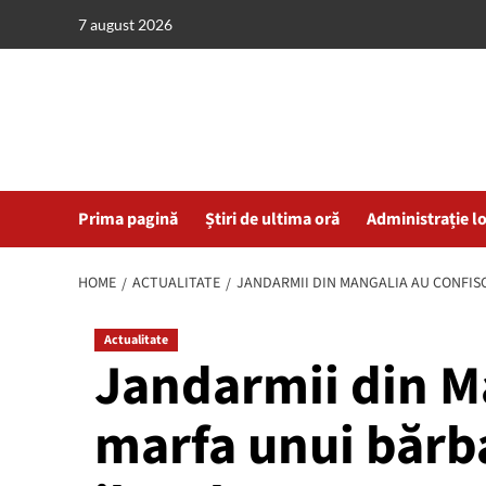
Skip
7 august 2026
to
content
Prima pagină
Știri de ultima oră
Administrație l
HOME
ACTUALITATE
JANDARMII DIN MANGALIA AU CONFISC
Actualitate
Jandarmii din M
marfa unui bărb