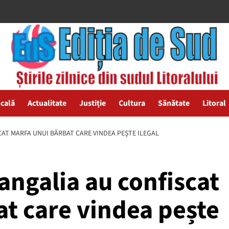
ocală
Actualitate
Justiție
Cultura
Sănătate
Litoral
AT MARFA UNUI BĂRBAT CARE VINDEA PEȘTE ILEGAL
angalia au confiscat
at care vindea pește