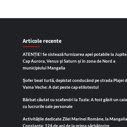
Articole recente
ATENȚIE! Se sistează furnizarea apei potabile la Jupiter
Cap Aurora, Venus și Saturn și în zona de Nord a
municipiului Mangalia
Șofer beat turtă, depistat conducând pe strada Plajei 
Vama Veche: A dat peste cap etilotestul
Bărbat căutat cu scafandri la Tuzla: A fost găsit un cai
cu lucrurile sale personale
Activitățile dedicate Zilei Marinei Române, la Mangalia
Constanța: 124 de ani de la prima sărbătorire