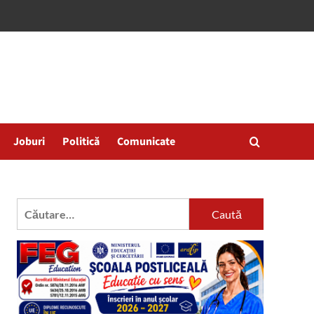
Joburi
Politică
Comunicate
Caută
după: