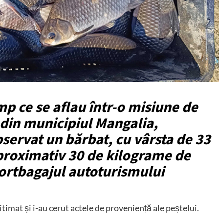
timp ce se aflau într-o misiune de
a din municipiul Mangalia,
servat un bărbat, cu vârsta de 33
aproximativ 30 de kilograme de
portbagajul autoturismului
itimat și i-au cerut actele de proveniență ale peștelui.