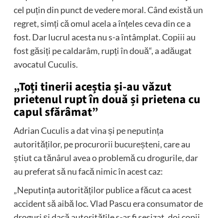
cel puțin din punct de vedere moral. Când există un
regret, simți că omul acela a înțeles ceva din ce a
fost. Dar lucrul acesta nu s-a întâmplat. Copiii au
fost găsiți pe caldarâm, rupți în două“, a adăugat
avocatul Cuculis.
„Toți tinerii aceștia și-au văzut
prietenul rupt în două și prietena cu
capul sfărâmat”
Adrian Cuculis a dat vina și pe neputința
autorităților, pe procurorii bucureșteni, care au
știut ca tănârul avea o problemă cu drogurile, dar
au preferat să nu facă nimic în acest caz:
„Neputința autorităților publice a făcut ca acest
accident să aibă loc. Vlad Pascu era consumator de
droguri și dacă autoritățile s-ar fi sesizat, doi copii