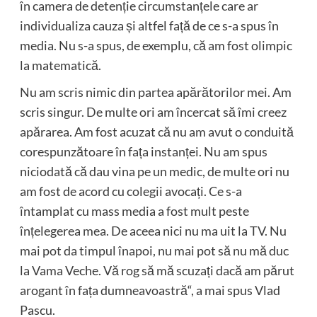
în camera de detenție circumstanțele care ar
individualiza cauza și altfel față de ce s-a spus în
media. Nu s-a spus, de exemplu, că am fost olimpic
la matematică.
Nu am scris nimic din partea apărătorilor mei. Am
scris singur. De multe ori am încercat să îmi creez
apărarea. Am fost acuzat că nu am avut o conduită
corespunzătoare în fața instanței. Nu am spus
niciodată că dau vina pe un medic, de multe ori nu
am fost de acord cu colegii avocați. Ce s-a
întamplat cu mass media a fost mult peste
înțelegerea mea. De aceea nici nu ma uit la TV. Nu
mai pot da timpul înapoi, nu mai pot să nu mă duc
la Vama Veche. Vă rog să mă scuzați dacă am părut
arogant în fața dumneavoastră“, a mai spus Vlad
Pascu.