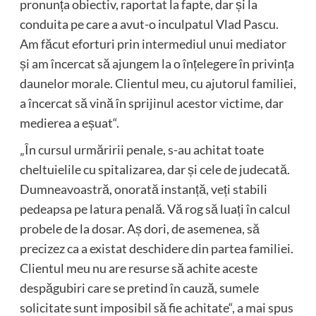
pronunța obiectiv, raportat la fapte, dar și la
conduita pe care a avut-o inculpatul Vlad Pascu.
Am făcut eforturi prin intermediul unui mediator
și am încercat să ajungem la o înțelegere în privința
daunelor morale. Clientul meu, cu ajutorul familiei,
a încercat să vină în sprijinul acestor victime, dar
medierea a eșuat“.
„În cursul urmăririi penale, s-au achitat toate
cheltuielile cu spitalizarea, dar și cele de judecată.
Dumneavoastră, onorată instanță, veți stabili
pedeapsa pe latura penală. Vă rog să luați în calcul
probele de la dosar. Aș dori, de asemenea, să
precizez ca a existat deschidere din partea familiei.
Clientul meu nu are resurse să achite aceste
despăgubiri care se pretind în cauză, sumele
solicitate sunt imposibil să fie achitate“, a mai spus