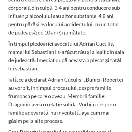
corporală din culpă, 3,4 ani pentru conducere sub
influența alcoolului sau altor substanțe, 4,8 ani
pentru părăsirea locului accidentului, cu un total
de pedeapsă de 10 ani și jumătate.
În timpul pledoariei avocatului
Adrian Cuculis
,
mamei lui Sebastian i s-a făcut rău și a ieșit din sala
de judeactă. Imediat după aceasta a plecat și tatăl
lui sebastian.
Iată ce a declarat Adrian Cuculis: „Bunicii Robertei
au vorbit, în timpul procesului, despre familie
frumoasa pe care o aveau. Membrii familiei
Dragomir avea o relatie solida. Vorbim despre o
familie adevarată, nu inventată, așa cum mai
găsim pe la alte procese.
Sora Robertei va trebui sa crească fara sora ei.