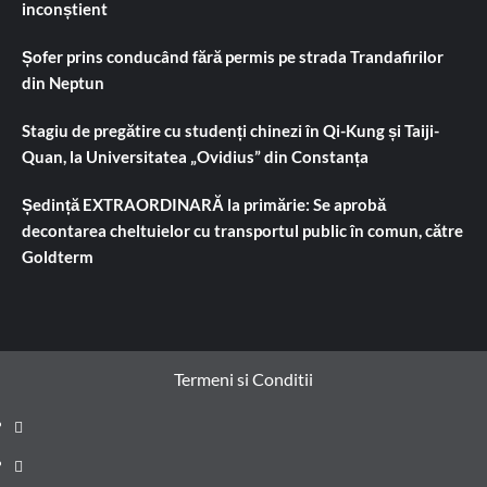
inconștient
Șofer prins conducând fără permis pe strada Trandafirilor
din Neptun
Stagiu de pregătire cu studenți chinezi în Qi-Kung și Taiji-
Quan, la Universitatea „Ovidius” din Constanța
Ședință EXTRAORDINARĂ la primărie: Se aprobă
decontarea cheltuielor cu transportul public în comun, către
Goldterm
Termeni si Conditii
Prima
pagină
Știri