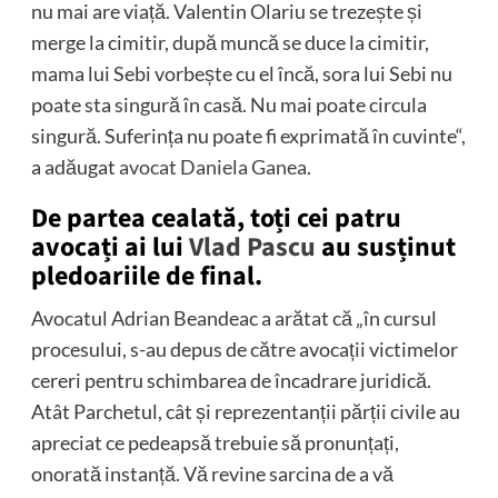
nu mai are viață. Valentin Olariu se trezește și
merge la cimitir, după muncă se duce la cimitir,
mama lui Sebi vorbește cu el încă, sora lui Sebi nu
poate sta singură în casă. Nu mai poate circula
singură. Suferința nu poate fi exprimată în cuvinte“,
a adăugat
avocat Daniela Ganea
.
De partea cealată, toți cei patru
avocați ai lui
Vlad Pascu
au susținut
pledoariile de final.
Avocatul Adrian Beandeac a arătat că „în cursul
procesului, s-au depus de către avocații victimelor
cereri pentru schimbarea de încadrare juridică.
Atât Parchetul, cât și reprezentanții părții civile au
apreciat ce pedeapsă trebuie să pronunțați,
onorată instanță. Vă revine sarcina de a vă