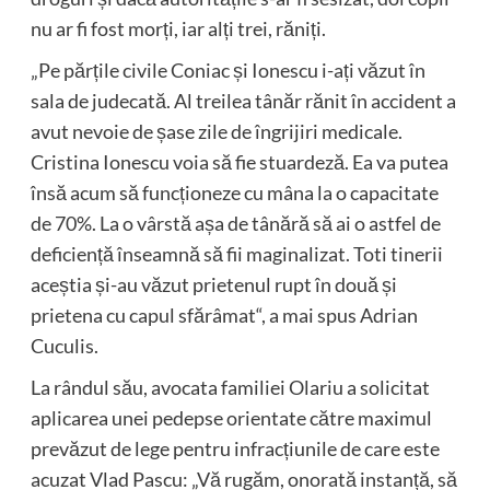
nu ar fi fost morți, iar alți trei, răniți.
„Pe părțile civile Coniac și Ionescu i-ați văzut în
sala de judecată. Al treilea tânăr rănit în accident a
avut nevoie de șase zile de îngrijiri medicale.
Cristina Ionescu voia să fie stuardeză. Ea va putea
însă acum să funcționeze cu mâna la o capacitate
de 70%. La o vârstă așa de tânără să ai o astfel de
deficiență înseamnă să fii maginalizat. Toti tinerii
aceștia și-au văzut prietenul rupt în două și
prietena cu capul sfărâmat“, a mai spus Adrian
Cuculis.
La rândul său, avocata familiei Olariu a solicitat
aplicarea unei pedepse orientate către maximul
prevăzut de lege pentru infracțiunile de care este
acuzat Vlad Pascu: „Vă rugăm, onorată instanță, să