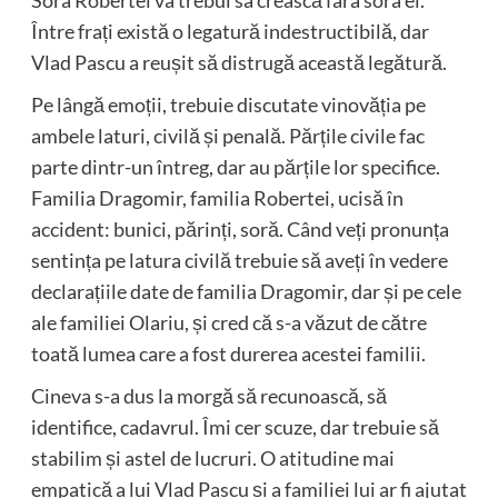
Între frați există o legatură indestructibilă, dar
Vlad Pascu a reușit să distrugă această legătură.
Pe lângă emoții, trebuie discutate vinovăția pe
ambele laturi, civilă și penală. Părțile civile fac
parte dintr-un întreg, dar au părțile lor specifice.
Familia Dragomir, familia Robertei, ucisă în
accident: bunici, părinți, soră. Când veți pronunța
sentința pe latura civilă trebuie să aveți în vedere
declarațiile date de familia Dragomir, dar și pe cele
ale familiei Olariu, și cred că s-a văzut de către
toată lumea care a fost durerea acestei familii.
Cineva s-a dus la morgă să recunoască, să
identifice, cadavrul. Îmi cer scuze, dar trebuie să
stabilim și astel de lucruri. O atitudine mai
empatică a lui Vlad Pascu și a familiei lui ar fi ajutat