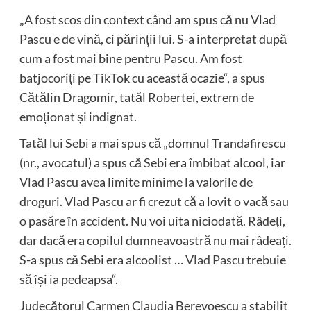
„A fost scos din context când am spus că nu Vlad
Pascu e de vină, ci părinții lui. S-a interpretat după
cum a fost mai bine pentru Pascu. Am fost
batjocoriți pe TikTok cu această ocazie“, a spus
Cătălin Dragomir, tatăl Robertei, extrem de
emoționat și indignat.
Tatăl lui Sebi a mai spus că „domnul Trandafirescu
(nr., avocatul) a spus că Sebi era îmbibat alcool, iar
Vlad Pascu avea limite minime la valorile de
droguri. Vlad Pascu ar fi crezut că a lovit o vacă sau
o pasăre în accident. Nu voi uita niciodată. Râdeți,
dar dacă era copilul dumneavoastră nu mai râdeați.
S-a spus că Sebi era alcoolist …
Vlad Pascu
trebuie
să își ia pedeapsa“.
Judecătorul Carmen Claudia Berevoescu a stabilit