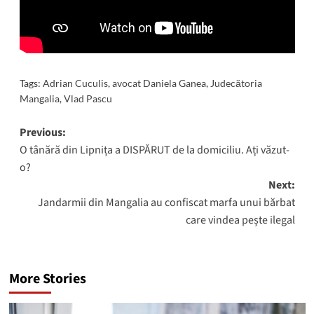
Tags:
Adrian Cuculis
,
avocat Daniela Ganea
,
Judecătoria
Mangalia
,
Vlad Pascu
Post
Previous:
O tânără din Lipnița a DISPĂRUT de la domiciliu. Ați văzut-
navigation
o?
Next:
Jandarmii din Mangalia au confiscat marfa unui bărbat
care vindea pește ilegal
More Stories