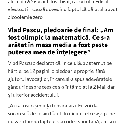
afirmat că Sebi ar fi fost beat, raportul medical
efectuat în cauză dovedind faptul că băiatul a avut
alcoolemie zero.
Vlad Pascu, pledoarie de final: „Am
fost olimpic la matematică. Ce s-a
arătat în mass media a fost peste
puterea mea de înțelegere”
Vlad Pascu
a declarat că, în celulă, a așternut pe
hârtie, pe 12 pagini, o pledoarie proprie, fără
ajutorul avocaților, în care și-a spus adevăratele
gânduri despre ceea ce s-a întâmplat la 2 Mai, dar
și ulterior accidentului.
„Azi a fost o ședință tensionată. Eu voi da
socoteală de ce am făcut. În niciun fel ce aș spune
nu va schimba faptele. Ca o idee spontană, am scris