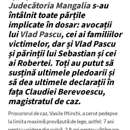
Judecătoria Mangalia
s-au
întâlnit toate părțile
implicate în dosar: avocații
lui
Vlad Pascu
, cei ai familiilor
victimelor, dar și Vlad Pascu
și părinții lui Sebastian și cei
ai Robertei. Toți au putut să
susțină ultimele pledoarii și
să dea ultimele declarații în
fața Claudiei Berevoescu,
magistratul de caz.
Procurorul de caz, Vasile Iftinchi, a cerut pedepse
la limita maximă prevăzută de lege, astfel: 7 ani
pentru ucidere din culpă, 2,8 ani pentru vătămare