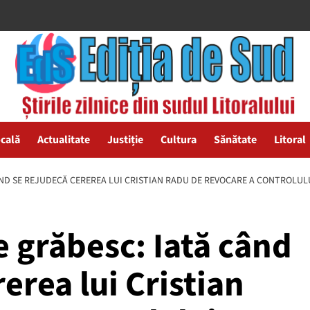
ocală
Actualitate
Justiție
Cultura
Sănătate
Litoral
ÂND SE REJUDECĂ CEREREA LUI CRISTIAN RADU DE REVOCARE A CONTROLUL
e grăbesc: Iată când
rea lui Cristian