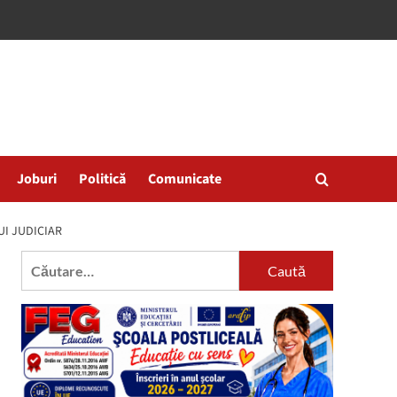
Joburi
Politică
Comunicate
UI JUDICIAR
Caută
după: