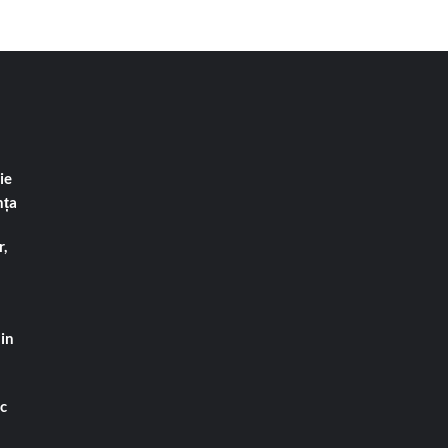
ie
nța
,
din
ac