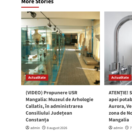
More Stories
Actualitate
Actualitate
(VIDEO) Propunere USR
ATENȚIE! S
Mangalia: Muzeul de Arhologie
apei potab
Callatis, în administrarea
Aurora, Ve
Consiliului Județean
zona de No
Constanța
Mangalia
admin
8 august 2026
admin
7