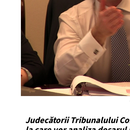
Judecătorii Tribunalului Con
la care vor analiza dosarul 