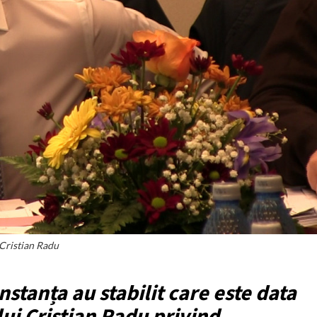
Cristian Radu
stanța au stabilit care este data
lui Cristian Radu privind