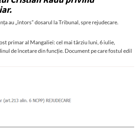
iar.
ța au „întors” dosarul la Tribunal, spre rejudecare.
st primar al Mangaliei: cel mai târziu luni, 6 iulie,
inul de încetare din funcție. Document pe care fostul edil