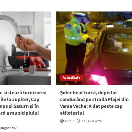
Actualitate
e sistează furnizarea
Șofer beat turtă, depistat
ile la Jupiter, Cap
conducând pe strada Plajei din
nus și Saturn și în
Vama Veche: A dat peste cap
rd a municipiului
etilotestul
admin
7 august 2026
 august 2026