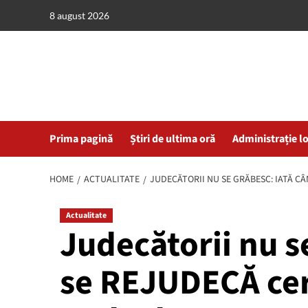
Skip
8 august 2026
to
content
Prima pagină
Știri de ultima oră
Administrație l
HOME
ACTUALITATE
JUDECĂTORII NU SE GRĂBESC: IATĂ C
Actualitate
Judecătorii nu s
se REJUDECĂ cere