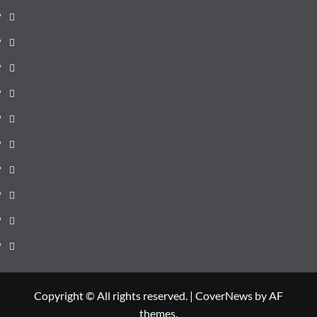
pagină
Știri
de
Administrație
ultima
locală
Actualitate
oră
Justiție
Cultura
Sănătate
Litoral
Joburi
Politică
Comunicate
Copyright © All rights reserved.
|
CoverNews
by AF
themes.