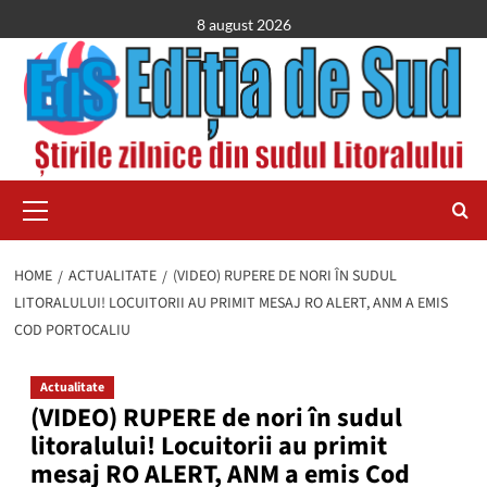
Skip
8 august 2026
to
content
Primary
Menu
HOME
ACTUALITATE
(VIDEO) RUPERE DE NORI ÎN SUDUL
LITORALULUI! LOCUITORII AU PRIMIT MESAJ RO ALERT, ANM A EMIS
COD PORTOCALIU
Actualitate
(VIDEO) RUPERE de nori în sudul
litoralului! Locuitorii au primit
mesaj RO ALERT, ANM a emis Cod