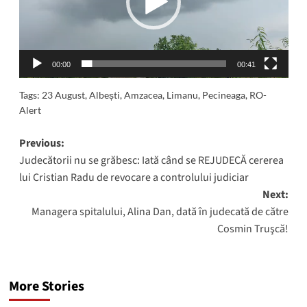
00:00
00:41
Tags:
23 August
,
Albești
,
Amzacea
,
Limanu
,
Pecineaga
,
RO-
Alert
Post
Previous:
Judecătorii nu se grăbesc: Iată când se REJUDECĂ cererea
navigation
lui Cristian Radu de revocare a controlului judiciar
Next:
Managera spitalului, Alina Dan, dată în judecată de către
Cosmin Truşcă!
More Stories