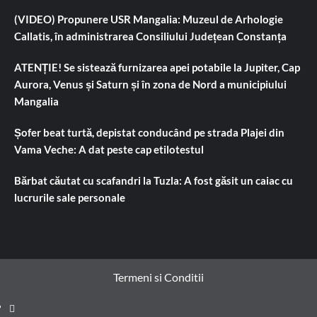
(VIDEO) Propunere USR Mangalia: Muzeul de Arhologie
Callatis, în administrarea Consiliului Județean Constanța
ATENȚIE! Se sistează furnizarea apei potabile la Jupiter, Cap
Aurora, Venus și Saturn și în zona de Nord a municipiului
Mangalia
Șofer beat turtă, depistat conducând pe strada Plajei din
Vama Veche: A dat peste cap etilotestul
Bărbat căutat cu scafandri la Tuzla: A fost găsit un caiac cu
lucrurile sale personale
Termeni si Conditii
Prima