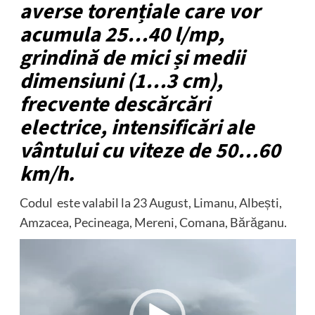
averse torențiale care vor
acumula 25…40 l/mp,
grindină de mici și medii
dimensiuni (1…3 cm),
frecvente descărcări
electrice, intensificări ale
vântului cu viteze de 50…60
km/h.
Codul este valabil la 23 August, Limanu, Albești,
Amzacea, Pecineaga, Mereni, Comana, Bărăganu.
Player
video