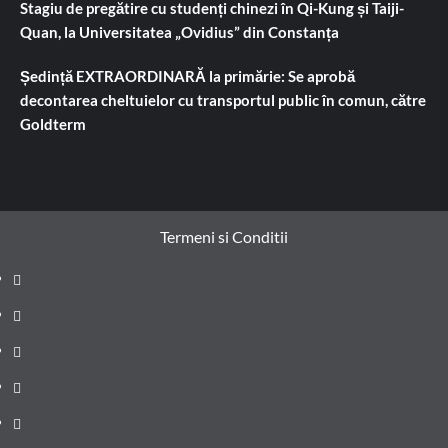
Stagiu de pregătire cu studenți chinezi în Qi-Kung și Taiji-
Quan, la Universitatea „Ovidius” din Constanța
Ședință EXTRAORDINARĂ la primărie: Se aprobă
decontarea cheltuielor cu transportul public în comun, către
Goldterm
Termeni si Conditii
Prima
pagină
Știri
de
Administrație
ultima
locală
Actualitate
oră
Justiție