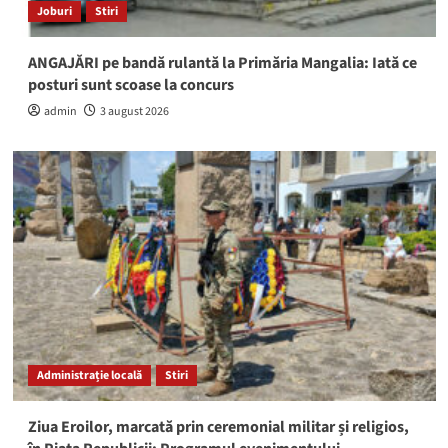
Joburi
Stiri
ANGAJĂRI pe bandă rulantă la Primăria Mangalia: Iată ce
posturi sunt scoase la concurs
admin
3 august 2026
Administrație locală
Stiri
Ziua Eroilor, marcată prin ceremonial militar și religios,