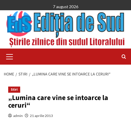
Skip
7 august 2026
to
content
Primary
Menu
HOME
STIRI
„LUMINA CARE VINE SE INTOARCE LA CERURI“
Stiri
„Lumina care vine se intoarce la
ceruri“
admin
21 aprilie 2013