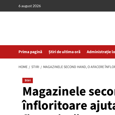
Skip
6 august 2026
to
content
Prima pagină
Știri de ultima oră
Administrație l
HOME
STIRI
MAGAZINELE SECOND HAND, O AFACERE ÎNFLOR
Stiri
Magazinele seco
înfloritoare ajut