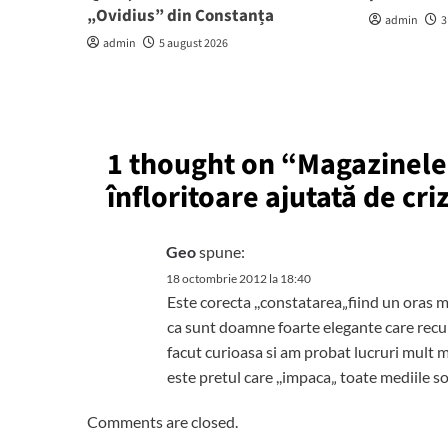
„Ovidius” din Constanța
admin
3
admin
5 august 2026
1 thought on “
Magazinele
înfloritoare ajutată de cri
Geo
spune:
18 octombrie 2012 la 18:40
Este corecta ,,constatarea„fiind un oras m
ca sunt doamne foarte elegante care recu
facut curioasa si am probat lucruri mult 
este pretul care ,,impaca„ toate mediile s
Comments are closed.