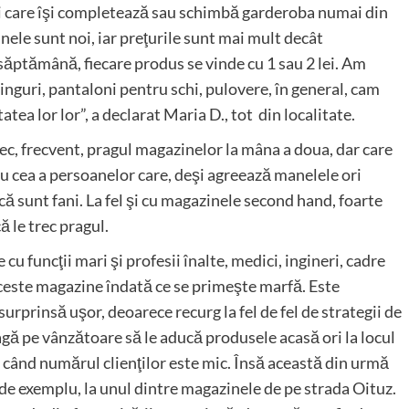
nţi care îşi completează sau schimbă garderoba numai din
nele sunt noi, iar preţurile sunt mai mult decât
săptămână, fiecare produs se vinde cu 1 sau 2 lei. Am
inguri, pantaloni pentru schi, pulovere, în general, cam
tea lor lor”, a declarat Maria D., tot din localitate.
trec, frecvent, pragul magazinelor la mâna a doua, dar care
cu cea a persoanelor care, deşi agreează manelele ori
că sunt fani. La fel şi cu magazinele second hand, foarte
că le trec pragul.
u funcţii mari şi profesii înalte, medici, ingineri, cadre
 aceste magazine îndată ce se primeşte marfă. Este
urprinsă uşor, deoarece recurg la fel de fel de strategii de
oagă pe vânzătoare să le aducă produsele acasă ori la locul
, când numărul clienţilor este mic. Însă această din urmă
 de exemplu, la unul dintre magazinele de pe strada Oituz.