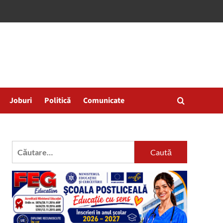
Joburi
Politică
Comunicate
Caută
după: