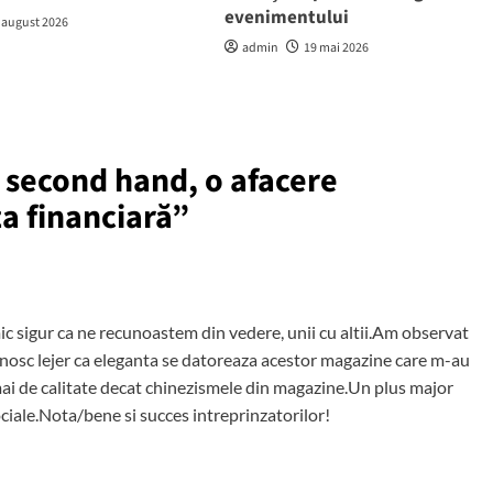
evenimentului
 august 2026
admin
19 mai 2026
 second hand, o afacere
za financiară
”
ic sigur ca ne recunoastem din vedere, unii cu altii.Am observat
nosc lejer ca eleganta se datoreaza acestor magazine care m-au
mai de calitate decat chinezismele din magazine.Un plus major
ociale.Nota/bene si succes intreprinzatorilor!