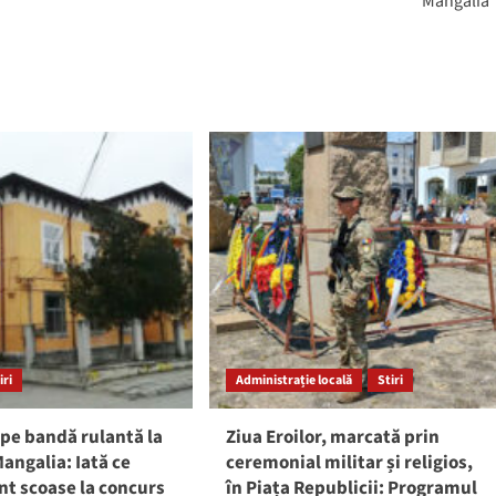
Mangalia
iri
Administrație locală
Stiri
pe bandă rulantă la
Ziua Eroilor, marcată prin
angalia: Iată ce
ceremonial militar și religios,
nt scoase la concurs
în Piața Republicii: Programul