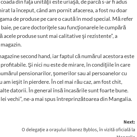
, coada din faţa unităţii este uriaşă, de parcă s-ar fi adus
mirat la început, când am pornit afacerea, a fost nu doar
 gama de produse pe care o caută în mod special. Mă refer
n baie, pe care doctoriţele sau funcţionarele le cumpără
 acele produse sunt mai calitative şi rezistente”, a
de magazin.
agazine second hand, iar faptul că numărul acestora este
fitabile. Şi nici nu este de mirare, în condiţiile în care
numărul pensionarilor, şomerilor sau al persoanelor cu
u am ieşit în pierdere. În cel mai rău caz, am fost chit,
alte datorii. În general însă încasările sunt foarte bune.
e lei vechi”, ne-a mai spus întreprinzătoarea din Mangalia.
Next:
O delegaţie a oraşului libanez Byblos, în vizită oficială la