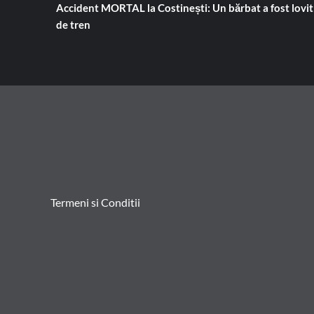
Accident MORTAL la Costinești: Un bărbat a fost lovit
de tren
Termeni si Conditii