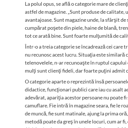
La polul opus, se află o categorie mare de clie
astfel de magazine. „Sunt produse de calitate, u
avantajoase. Sunt magazine unde, la sfârşit de 
cumpărat poşete din piele, haine de blană, tren
tot ce arată bine. Sunt foarte mulţumită de calita
Într-o a treia categorie se încadrează cei care 
nu recunosc acest lucru. Situaţia este similară 
telenovelele, n-ar recunoaşte în ruptul capului 
mulţi sunt clienţi fideli, dar foarte puţini admit 
O categorie aparte o reprezintă însă persoanele c
didactice, funcţionari publici care iau cu asalt
adevărat, apariţia acestor persoane nu poate fi s
camuflare. Fie intră în magazine seara, fie le r
de muncă, fie sunt matinale, ajung la prima oră
metodă poate da greş în unele locuri, cum ar fi,