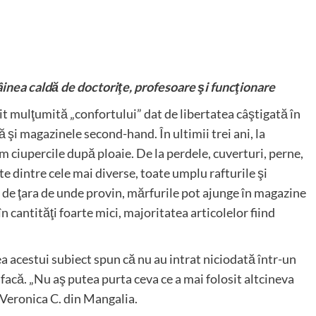
âinea caldă de doctoriţe, profesoare şi funcţionare
it mulţumită „confortului” dat de libertatea câştigată în
lă şi magazinele second-hand. În ultimii trei ani, la
m ciupercile după ploaie. De la perdele, cuverturi, perne,
e dintre cele mai diverse, toate umplu rafturile şi
e de ţara de unde provin, mărfurile pot ajunge în magazine
în cantităţi foarte mici, majoritatea articolelor fiind
 acestui subiect spun că nu au intrat niciodată într-un
 facă. „Nu aş putea purta ceva ce a mai folosit altcineva
 Veronica C. din Mangalia.