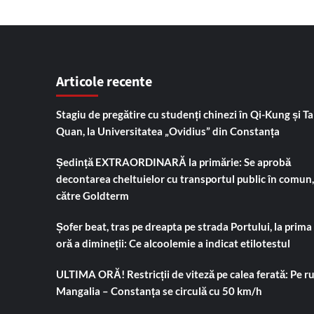
Articole recente
Stagiu de pregătire cu studenți chinezi în Qi-Kung și Tai
Quan, la Universitatea „Ovidius” din Constanța
Ședință EXTRAORDINARĂ la primărie: Se aprobă
decontarea cheltuielor cu transportul public în comun,
către Goldterm
Șofer beat, tras pe dreapta pe strada Portului, la prima
oră a dimineții: Ce alcoolemie a indicat etilotestul
ULTIMA ORĂ! Restricții de viteză pe calea ferată: Pe r
Mangalia – Constanța se circulă cu 50 km/h