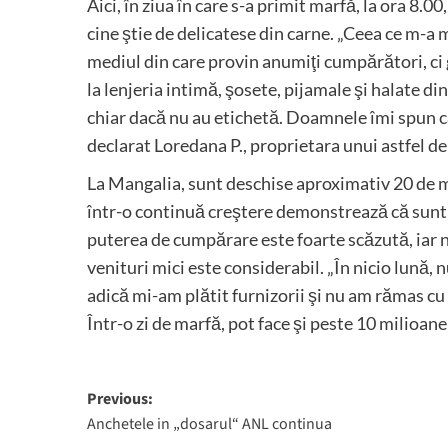
Aici, în ziua în care s-a primit marfă, la ora 8.00
cine ştie de delicatese din carne. „Ceea ce m-a 
mediul din care provin anumiţi cumpărători, ci
la lenjeria intimă, şosete, pijamale şi halate di
chiar dacă nu au etichetă. Doamnele îmi spun că
declarat Loredana P., proprietara unui astfel 
La Mangalia, sunt deschise aproximativ 20 de m
într-o continuă creştere demonstrează că sunt pro
puterea de cumpărare este foarte scăzută, iar 
venituri mici este considerabil. „În nicio lună, n
adică mi-am plătit furnizorii şi nu am rămas cu 
Într-o zi de marfă, pot face şi peste 10 milioan
Post
Previous:
Anchetele in „dosarul“ ANL continua
navigation