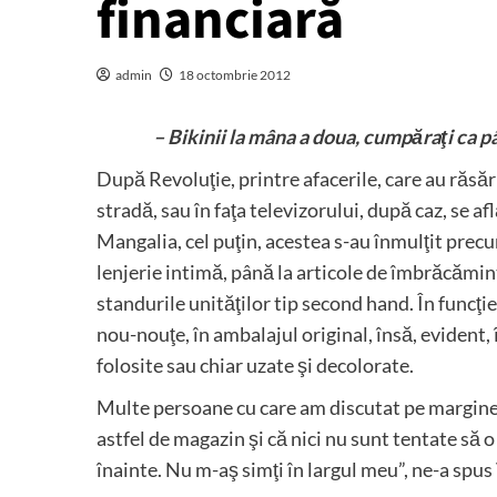
financiară
admin
18 octombrie 2012
– Bikinii la mâna a doua, cumpăraţi ca p
După Revoluţie, printre afacerile, care au răsăr
stradă, sau în faţa televizorului, după caz, se af
Mangalia, cel puţin, acestea s-au înmulţit precu
lenjerie intimă, până la articole de îmbrăcămint
standurile unităţilor tip second hand. În funcţi
nou-nouţe, în ambalajul original, însă, evident, 
folosite sau chiar uzate şi decolorate.
Multe persoane cu care am discutat pe marginea
astfel de magazin şi că nici nu sunt tentate să o
înainte. Nu m-aş simţi în largul meu”, ne-a spus