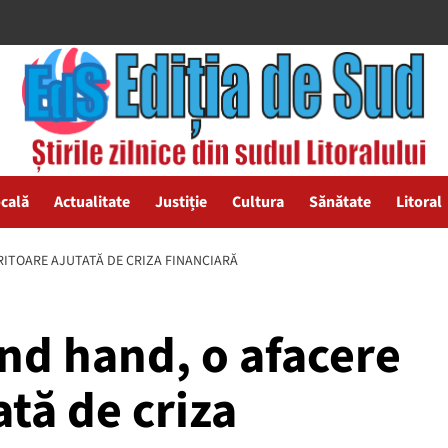
ocală
Actualitate
Justiție
Cultura
Sănătate
Litoral
ITOARE AJUTATĂ DE CRIZA FINANCIARĂ
nd hand, o afacere
ată de criza