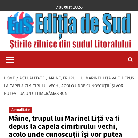
Skip
7 august 2026
to
content
Primary
Menu
HOME
ACTUALITATE
MÂINE, TRUPUL LUI MARINEL LIȚĂ VA FI DEPUS
LA CAPELA CIMITIRULUI VECHI, ACOLO UNDE CUNOSCUȚII ÎȘI VOR
PUTEA LUA UN ULTIM „RĂMAS BUN”
Actualitate
Mâine, trupul lui Marinel Liță va fi
depus la capela cimitirului vechi,
acolo unde cunoscuții își vor putea