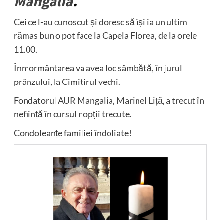
Mangalia
.
Cei ce l-au cunoscut și doresc să își ia un ultim
rămas bun o pot face la Capela Florea, de la orele
11.00.
Înmormântarea va avea loc sâmbătă, în jurul
prânzului, la Cimitirul vechi.
Fondatorul
AUR Mangalia
,
Marinel Liță
, a trecut în
neființă în cursul nopții trecute.
Condoleanțe familiei îndoliate!