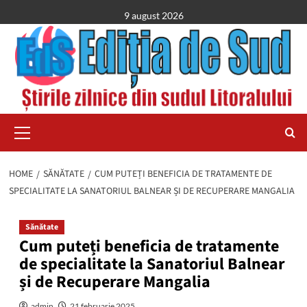
Skip
9 august 2026
to
content
Primary
Menu
HOME
SĂNĂTATE
CUM PUTEȚI BENEFICIA DE TRATAMENTE DE
SPECIALITATE LA SANATORIUL BALNEAR ȘI DE RECUPERARE MANGALIA
Sănătate
Cum puteți beneficia de tratamente
de specialitate la Sanatoriul Balnear
și de Recuperare Mangalia
admin
21 februarie 2025