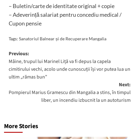
– Buletin/carte de identitate original + copie
– Adeverință salariat pentru concediu medical /
Cupon pensie
Tags:
Sanatoriul Balnear și de Recuperare Mangalia
Post
Previous:
Mâine, trupul lui Marinel Liță va fi depus la capela
navigation
cimitirului vechi, acolo unde cunoscuții își vor putea lua un
ultim „rămas bun”
Next:
Pompierul Marius Gramescu din Mangalia a stins, în timpul
liber, un incendiu izbucnit la un autoturism
More Stories