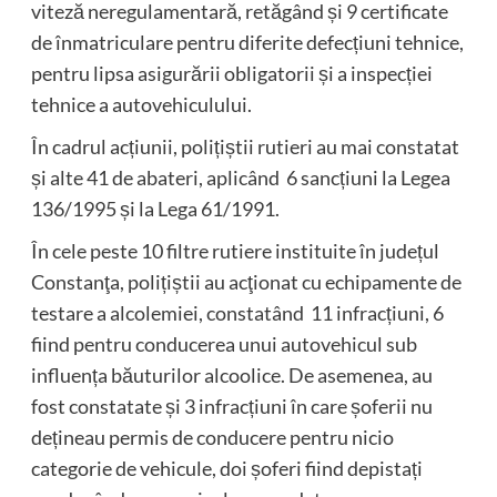
viteză neregulamentară, retăgând și 9 certificate
de înmatriculare pentru diferite defecțiuni tehnice,
pentru lipsa asigurării obligatorii și a inspecției
tehnice a autovehiculului.
În cadrul acțiunii, polițiștii rutieri au mai constatat
și alte 41 de abateri, aplicând 6 sancțiuni la Legea
136/1995 și la Lega 61/1991.
În cele peste 10 filtre rutiere instituite în județul
Constanţa, polițiștii au acţionat cu echipamente de
testare a alcolemiei, constatând 11 infracțiuni, 6
fiind pentru conducerea unui autovehicul sub
influența băuturilor alcoolice. De asemenea, au
fost constatate și 3 infracțiuni în care șoferii nu
dețineau permis de conducere pentru nicio
categorie de vehicule, doi șoferi fiind depistați