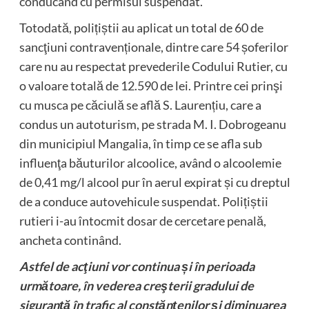
conducând cu permisul suspendat.
Totodată, polițiștii au aplicat un total de 60 de
sancţiuni contravenționale, dintre care 54 șoferilor
care nu au respectat prevederile Codului Rutier, cu
o valoare totală de 12.590 de lei. Printre cei prinşi
cu musca pe căciulă se află S. Laurențiu, care a
condus un autoturism, pe strada M. I. Dobrogeanu
din municipiul Mangalia, în timp ce se afla sub
influenţa băuturilor alcoolice, având o alcoolemie
de 0,41 mg/l alcool pur în aerul expirat și cu dreptul
de a conduce autovehicule suspendat. Polițiștii
rutieri i-au întocmit dosar de cercetare penală,
ancheta continând.
Astfel de acţiuni vor continua și în perioada
următoare, în vederea creşterii gradului de
siguranță în trafic al constănțenilor și diminuarea