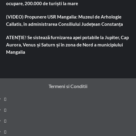
ocupare, 200.000 de turiști la mare
(VIDEO) Propunere USR Mangalia: Muzeul de Arhologie
Callatis, în administrarea Consiliului Județean Constanța
ATENȚIE! Se sistează furnizarea apei potabile la Jupiter, Cap
Aurora, Venus și Saturn și în zona de Nord a municipiului
Mangalia
Termeni si Conditii
Prima
pagină
Știri
de
Administrație
ultima
locală
Actualitate