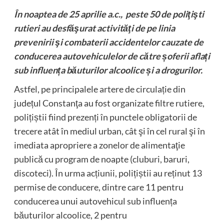
În noaptea de 25 aprilie a.c., peste 50 de poliţişti
rutieri au desfăşurat activităţi de pe linia
prevenirii şi combaterii accidentelor cauzate de
conducerea autovehiculelor de către șoferii aflați
sub influența băuturilor alcoolice și a drogurilor.
Astfel, pe principalele artere de circulație din
județul Constanţa au fost organizate filtre rutiere,
polițiștii fiind prezenți în punctele obligatorii de
trecere atât în mediul urban, cât şi în cel rural şi în
imediata apropriere a zonelor de alimentaţie
publică cu program de noapte (cluburi, baruri,
discoteci). În urma acțiunii, polițiștii au reținut 13
permise de conducere, dintre care 11 pentru
conducerea unui autovehicul sub influența
băuturilor alcoolice, 2 pentru