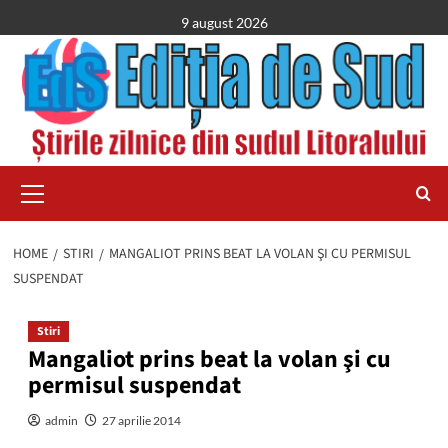
Skip
9 august 2026
to
content
Primary
Menu
HOME
STIRI
MANGALIOT PRINS BEAT LA VOLAN ŞI CU PERMISUL
SUSPENDAT
Stiri
Mangaliot prins beat la volan şi cu
permisul suspendat
admin
27 aprilie 2014