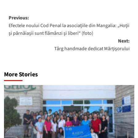
Post
Previous:
Efectele noului Cod Penal la asociaţiile din Mangalia: „Hoţii
navigation
şi pârnăiaşii sunt flămânzi şi liberi“ (foto)
Next:
Târg handmade dedicat Mărţişorului
More Stories