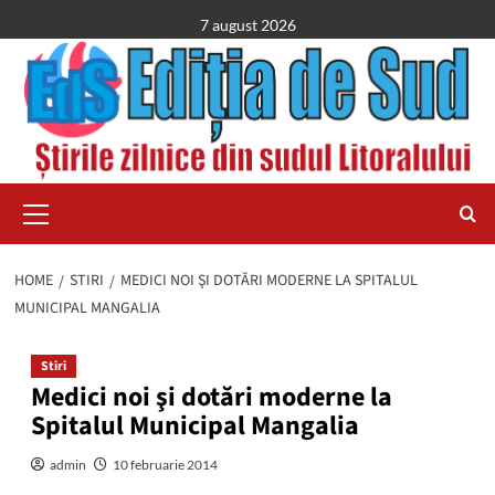
Skip
7 august 2026
to
content
Primary
Menu
HOME
STIRI
MEDICI NOI ŞI DOTĂRI MODERNE LA SPITALUL
MUNICIPAL MANGALIA
Stiri
Medici noi şi dotări moderne la
Spitalul Municipal Mangalia
admin
10 februarie 2014