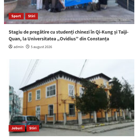
Sport
Stiri
Stagiu de pregătire cu studenți chinezi în Qi-Kung și Taiji-
Quan, la Universitatea „Ovidius” din Constanța
admin
5 august 2026
Joburi
Stiri