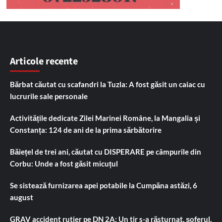
Articole recente
Bărbat căutat cu scafandri la Tuzla: A fost găsit un caiac cu
lucrurile sale personale
Activitățile dedicate Zilei Marinei Române, la Mangalia și
Constanța: 124 de ani de la prima sărbătorire
Băiețel de trei ani, căutat cu DISPERARE pe câmpurile din
Corbu: Unde a fost găsit micuțul
Se sistează furnizarea apei potabile la Cumpăna astăzi, 6
august
GRAV accident rutier pe DN 2A: Un tir s-a răsturnat, șoferul,