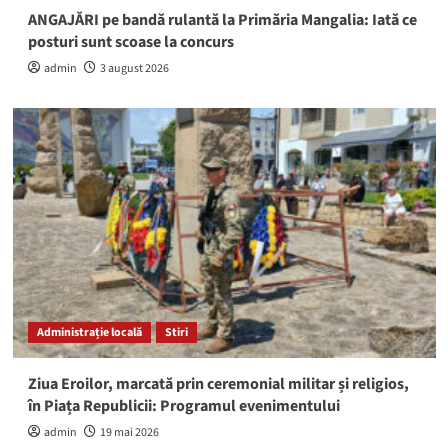
ANGAJĂRI pe bandă rulantă la Primăria Mangalia: Iată ce
posturi sunt scoase la concurs
admin
3 august 2026
Administrație locală
Stiri
Ziua Eroilor, marcată prin ceremonial militar și religios,
în Piața Republicii: Programul evenimentului
admin
19 mai 2026