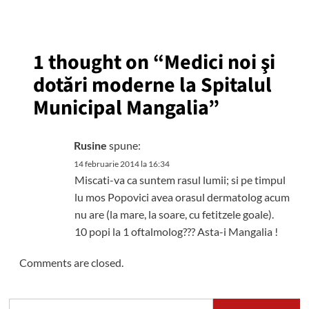
1 thought on “
Medici noi şi
dotări moderne la Spitalul
Municipal Mangalia
”
Rusine
spune:
14 februarie 2014 la 16:34
Miscati-va ca suntem rasul lumii; si pe timpul
lu mos Popovici avea orasul dermatolog acum
nu are (la mare, la soare, cu fetitzele goale).
10 popi la 1 oftalmolog??? Asta-i Mangalia !
Comments are closed.
Caută