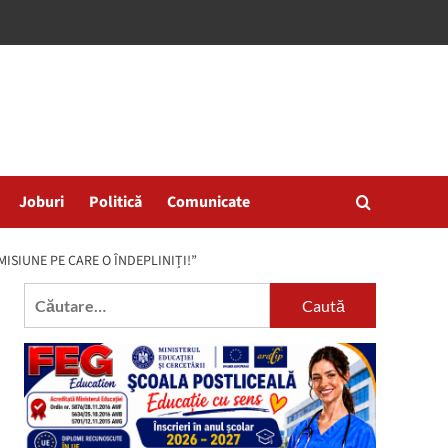
Joburi
Politică
Comunicate
ISIUNE PE CARE O ÎNDEPLINIȚI!”
Caută
după: