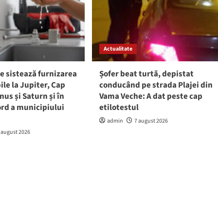
Actualitate
e sistează furnizarea
Șofer beat turtă, depistat
ile la Jupiter, Cap
conducând pe strada Plajei din
nus și Saturn și în
Vama Veche: A dat peste cap
rd a municipiului
etilotestul
admin
7 august 2026
 august 2026