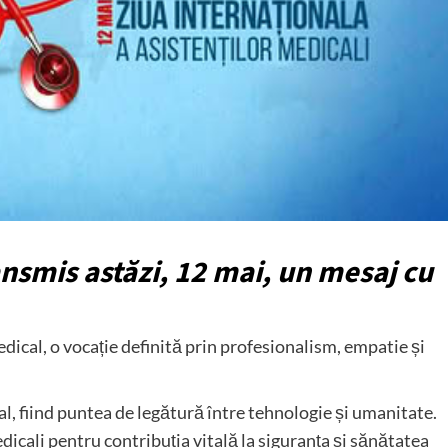
ansmis astăzi, 12 mai, un mesaj cu
dical, o vocație definită prin profesionalism, empatie și
cal, fiind puntea de legătură între tehnologie și umanitate.
dicali pentru contribuția vitală la siguranța și sănătatea