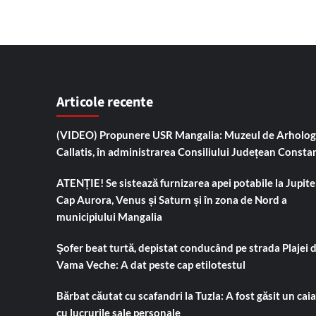
Articole recente
(VIDEO) Propunere USR Mangalia: Muzeul de Arholog
Callatis, în administrarea Consiliului Județean Consta
ATENȚIE! Se sistează furnizarea apei potabile la Jupiter
Cap Aurora, Venus și Saturn și în zona de Nord a
municipiului Mangalia
Șofer beat turtă, depistat conducând pe strada Plajei 
Vama Veche: A dat peste cap etilotestul
Bărbat căutat cu scafandri la Tuzla: A fost găsit un cai
cu lucrurile sale personale