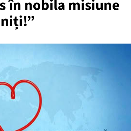
es în nobila misiune
niți!”