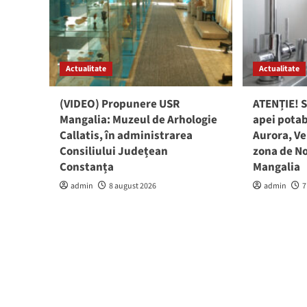
Actualitate
Actualitate
(VIDEO) Propunere USR
ATENȚIE! S
Mangalia: Muzeul de Arhologie
apei potab
Callatis, în administrarea
Aurora, Ve
Consiliului Județean
zona de No
Constanța
Mangalia
admin
8 august 2026
admin
7