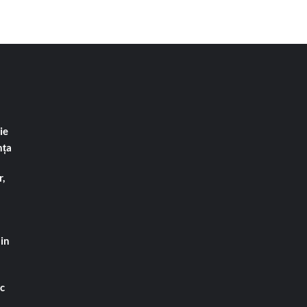
ie
nța
,
din
ac