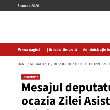
Skip
8 august 2026
to
content
Prima pagină
Știri de ultima oră
Administrație l
HOME
ACTUALITATE
MESAJUL DEPUTATULUI FLORIN JIANU C
Actualitate
Mesajul deputatu
ocazia Zilei Asis