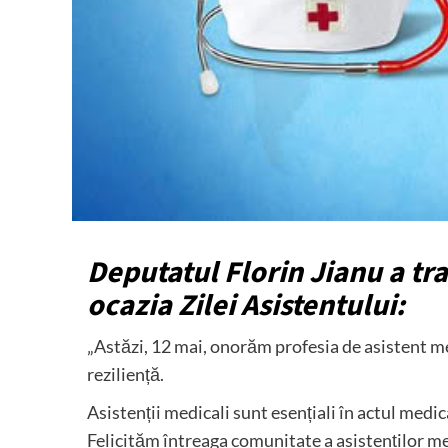
Deputatul Florin Jianu a tr
ocazia Zilei Asistentului:
„Astăzi, 12 mai, onorăm profesia de asistent me
reziliență.
Asistenții medicali sunt esențiali în actul medi
Felicităm întreaga comunitate a asistenților me