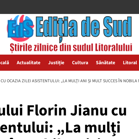
ocală
Actualitate
Justiție
Cultura
Sănătate
Litoral
U OCAZIA ZILEI ASISTENTULUI: „LA MULȚI ANI ȘI MULT SUCCES ÎN NOBILA M
lui Florin Jianu cu
tentului: „La mulți