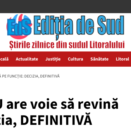
ocală
Actualitate
Justiție
Cultura
Sănătate
Litoral
 PE FUNCȚIE: DECIZIA, DEFINITIVĂ
 are voie să revină
zia, DEFINITIVĂ