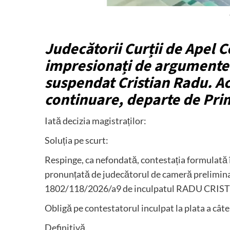
Judecătorii Curții de Apel C
impresionați de argumentel
suspendat Cristian Radu. Ace
continuare, departe de Pri
Iată decizia magistraților:
Soluția pe scurt:
Respinge, ca nefondată, contestația formulată 
pronunțată de judecătorul de cameră preliminar
1802/118/2026/a9 de inculpatul RADU CRIS
Obligă pe contestatorul inculpat la plata a câte 
Definitivă.