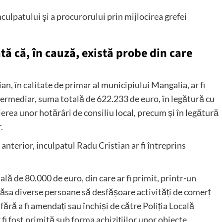
nculpatului şi a procurorului prin mijlocirea grefei
ată că, în cauză, există probe din care
n, în calitate de primar al municipiului Mangalia, ar fi
intermediar, suma totală de 622.233 de euro, în legătură cu
erea unor hotărâri de consiliu local, precum și în legătură
.
nterior, inculpatul Radu Cristian ar fi întreprins
lă de 80.000 de euro, din care ar fi primit, printr-un
lăsa diverse persoane să desfășoare activități de comerț
fără a fi amendați sau închiși de către Poliția Locală
i fost primită sub forma achizițiilor unor obiecte