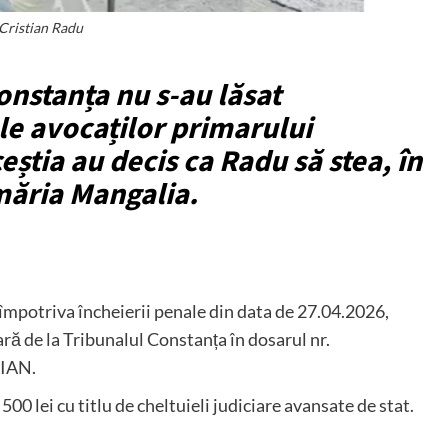
Cristian Radu
onstanța nu s-au lăsat
e avocaților primarului
știa au decis ca Radu să stea, în
măria Mangalia.
împotriva încheierii penale din data de 27.04.2026,
ă de la Tribunalul Constanța în dosarul nr.
TIAN.
500 lei cu titlu de cheltuieli judiciare avansate de stat.