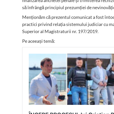
finalizarea anchetei penale și trimiterea rechizi
să înfrângă principiul prezumției de nevinovăți
Menționăm că prezentul comunicat a fost întocm
practici privind relația sistemului judiciar cu
Superior al Magistraturii nr. 197/2019.
Pe aceeași temă: