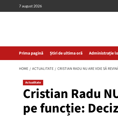
Skip
7 august 2026
to
content
Prima pagină
Știri de ultima oră
Administrație l
HOME
ACTUALITATE
CRISTIAN RADU NU ARE VOIE SĂ REVINĂ
Actualitate
Cristian Radu NU
pe funcție: Deci