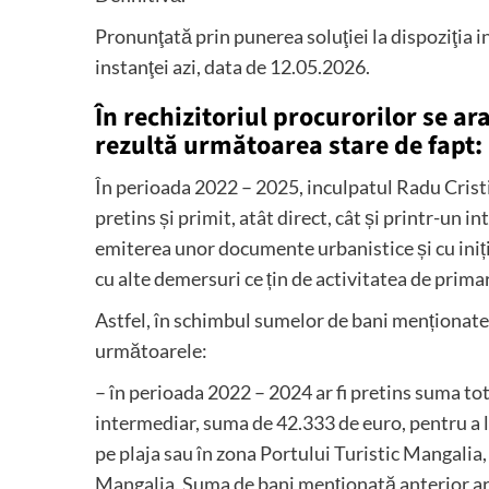
Pronunţată prin punerea soluţiei la dispoziţia i
instanţei azi, data de 12.05.2026.
În rechizitoriul procurorilor se ar
rezultă următoarea stare de fapt:
În perioada 2022 – 2025, inculpatul Radu Cristia
pretins și primit, atât direct, cât și printr-un 
emiterea unor documente urbanistice și cu iniți
cu alte demersuri ce țin de activitatea de primar
Astfel, în schimbul sumelor de bani menționate a
următoarele:
– în perioada 2022 – 2024 ar fi pretins suma tota
intermediar, suma de 42.333 de euro, pentru a 
pe plaja sau în zona Portului Turistic Mangalia, 
Mangalia. Suma de bani menționată anterior ar f