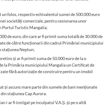
imit un folos, respectiv echivalentul sumei de 500.000 euro
 unei societăți comerciale, pentru cesionarea unor
în Portul Turistic Mangalia;
.000 de euro, din care ar fi primit suma totală de 30.000 de
ate de către funcționarii din cadrul Primăriei municipiului
în stațiunea Neptun;
pretins și ar fi primit suma de 50.000 euro de la o
de la Primăria municipiului Mangalia un Certificat de
lizate fără autorizație de construire pentru un imobil
ulat și ascuns mare parte din sumele de bani menționate
el din stațiunea Cap Aurora.
 i-ar fi instigat pe inculpatul V.A.Ș. și pe o altă