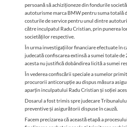
persoană să achiziționeze din fondurile societ
autoturisme marca BMW pentru suma totală de 94
costurile de service pentru unul dintre autoturi
către inculpatul Radu Cristian, prin punerea lor 
societăților respective.
În urma investigațiilor financiare efectuate în c
judecată confiscarea extinsă a sumei totale de 2
acesta nu justifică dobândirea licită a sumei re
În vederea confiscării speciale a sumelor primite
procurorii anticorupție au dispus măsura asigu
aparțin inculpatului Radu Cristian și soției aces
Dosarul a fost trimis spre judecare Tribunalul
preventive și asigurătorii dispuse în cauză.
Facem precizarea că această etapă a procesulu