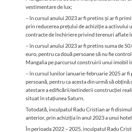
vestimentare de lux;
– în cursul anului 2023 ar fi pretins și ar fi pr
prin reducerea prețului de achiziție a activului
contracte de închiriere privind terenuri aflate 
– în cursul anului 2023 ar fi pretins suma de 50
euro, pentru ca două persoane să nu fie control
Mangalia pe parcursul construirii unui imobil 
– în cursul lunilor ianuarie-februarie 2025 ar fi 
persoană, pentru ca acesta din urmă să obțină 
atestare a edificării/extinderii construcției rea
situat în stațiunea Saturn.
Totodată, inculpatul Radu Cristian ar fi disim
anterior, prin achiziția în anul 2023 a unui hot
În perioada 2022 – 2025, inculpatul Radu Cristian