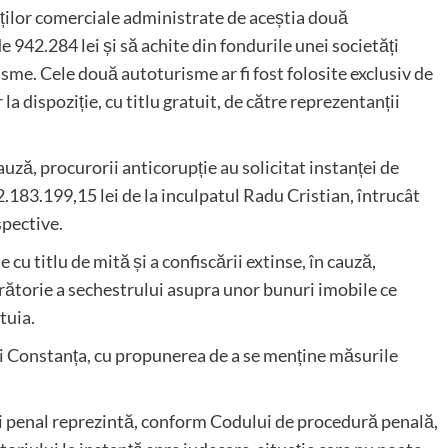
ăților comerciale administrate de aceștia două
2.284 lei și să achite din fondurile unei societăți
sme. Cele două autoturisme ar fi fost folosite exclusiv de
la dispoziție, cu titlu gratuit, de către reprezentanții
auză, procurorii anticorupție au solicitat instanței de
.183.199,15 lei de la inculpatul Radu Cristian, întrucât
spective.
 cu titlu de mită și a confiscării extinse, în cauză,
rătorie a sechestrului asupra unor bunuri imobile ce
tuia.
ui Constanța, cu propunerea de a se menține măsurile
i penal reprezintă, conform Codului de procedură penală,