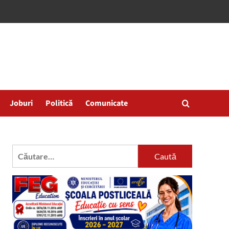
Joburi
Politică
Comunicate
Caută
după: