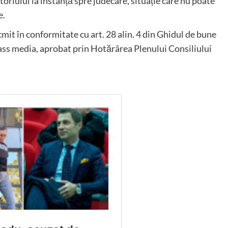
toriului la instanță spre judecare, situație care nu poate
e.
it în conformitate cu art. 28 alin. 4 din Ghidul de bune
 mass media, aprobat prin Hotărârea Plenului Consiliului