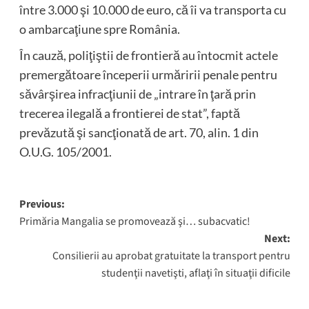
între 3.000 şi 10.000 de euro, că îi va transporta cu
o ambarcaţiune spre România.
În cauză, poliţiştii de frontieră au întocmit actele
premergătoare începerii urmăririi penale pentru
săvârşirea infracţiunii de „intrare în ţară prin
trecerea ilegală a frontierei de stat”, faptă
prevăzută şi sancţionată de art. 70, alin. 1 din
O.U.G. 105/2001.
Post
Previous:
Primăria Mangalia se promovează şi… subacvatic!
navigation
Next:
Consilierii au aprobat gratuitate la transport pentru
studenţii navetişti, aflaţi în situaţii dificile