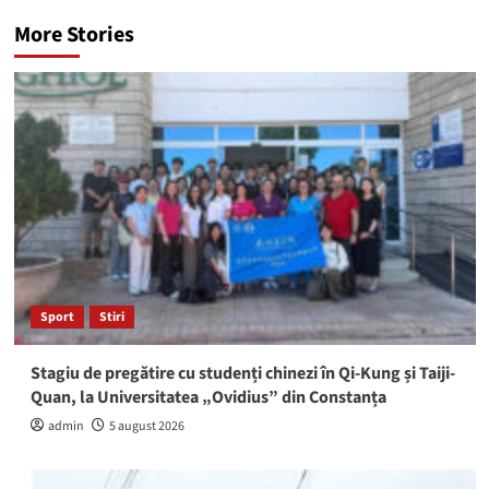
More Stories
Sport
Stiri
Stagiu de pregătire cu studenți chinezi în Qi-Kung și Taiji-
Quan, la Universitatea „Ovidius” din Constanța
admin
5 august 2026