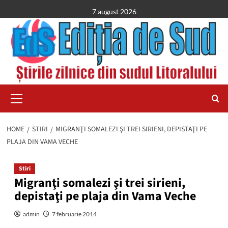
Skip
7 august 2026
to
content
Primary
Menu
HOME
STIRI
MIGRANŢI SOMALEZI ŞI TREI SIRIENI, DEPISTAŢI PE
PLAJA DIN VAMA VECHE
Stiri
Migranţi somalezi şi trei sirieni,
depistaţi pe plaja din Vama Veche
admin
7 februarie 2014