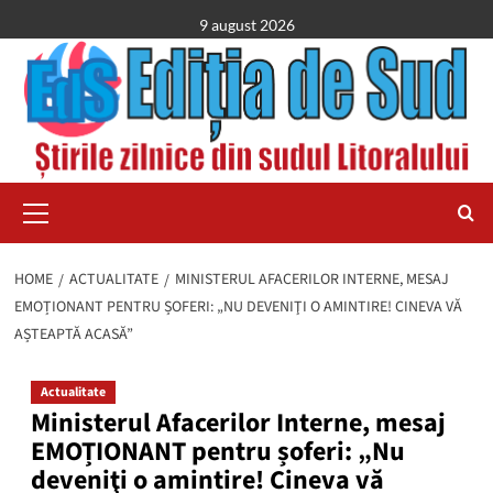
Skip
9 august 2026
to
content
Primary
Menu
HOME
ACTUALITATE
MINISTERUL AFACERILOR INTERNE, MESAJ
EMOȚIONANT PENTRU ȘOFERI: „NU DEVENIŢI O AMINTIRE! CINEVA VĂ
AȘTEAPTĂ ACASĂ”
Actualitate
Ministerul Afacerilor Interne, mesaj
EMOȚIONANT pentru șoferi: „Nu
deveniţi o amintire! Cineva vă