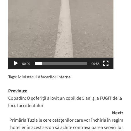
00:00
00:58
Tags:
Ministerul Afacerilor Interne
Post
Previous:
Cobadin: O șoferiță a lovit un copil de 5 ani și a FUGIT de la
navigation
locul accidentului
Next:
Primăria Tuzla le cere cetățenilor care vor închiria în regim
hotelier în acest sezon să achite contravaloarea serviciilor