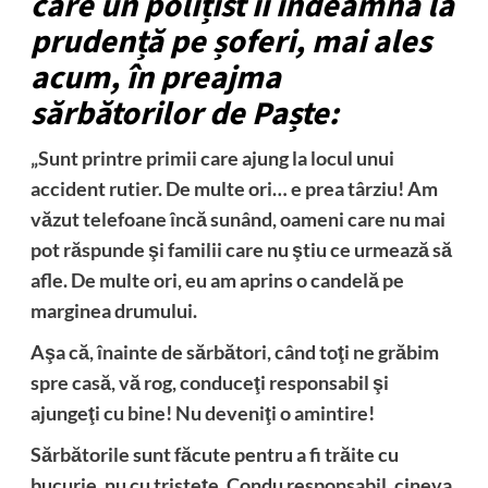
care un polițist îi îndeamnă la
prudență pe șoferi, mai ales
acum, în preajma
sărbătorilor de Paște:
„Sunt printre primii care ajung la locul unui
accident rutier. De multe ori… e prea târziu! Am
văzut telefoane încă sunând, oameni care nu mai
pot răspunde şi familii care nu ştiu ce urmează să
afle. De multe ori, eu am aprins o candelă pe
marginea drumului.
Aşa că, înainte de sărbători, când toţi ne grăbim
spre casă, vă rog, conduceţi responsabil şi
ajungeţi cu bine! Nu deveniţi o amintire!
Sărbătorile sunt făcute pentru a fi trăite cu
bucurie, nu cu tristețe. Condu responsabil, cineva